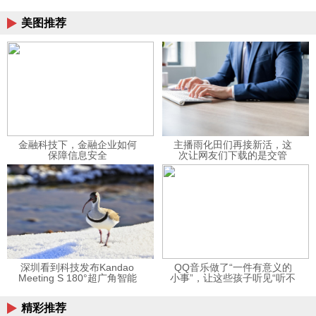
美图推荐
金融科技下，金融企业如何
主播雨化田们再接新活，这
保障信息安全
次让网友们下载的是交管
12123APP
深圳看到科技发布Kandao
QQ音乐做了“一件有意义的
Meeting S 180°超广角智能
小事”，让这些孩子听见“听不
视频会议机
见”的音乐
精彩推荐