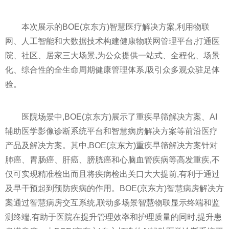
本次展示的BOE(京东方)智慧医疗解决方案,利用物联
网、人工智能和大数据技术构建健康物联网管理
平
台,打通医
院、社区、居家三大场景,为公众提供一站式、全程化、场景
化、综合
性
的全生命周期健康管理体系,吸引众多观众驻足体
验。
医院场景中,BOE(京东方)展示了重疾早筛解决方案、AI
辅助医学影像诊断系统
平
台和智慧病房解决方案等前沿医疗
产品及解决方案。其中,BOE(京东方)重疾早筛解决方案针对
肺癌、胃肠癌、肝癌、膀胱癌和心脑血管疾病等高发重疾,不
仅可实现精准检出而且将疾病检出关口
大大
提前,有利于通过
及早干预起到预防疾病的作用。BOE(京东方)智慧病房解决方
案通过智慧病房交互系统,联动多场景智慧物联显示终端和监
测终端,有助于医院在提升管理效率和护理质量的同时,提升患