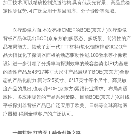
加工技术,可以精确控制流道结构,具有低荧光背景、高品质稳
定
性
等优势,可广泛应用于基因测序、分子诊断等领域。
医疗影像方面,本次亮相CMEF的BOE(京东方)医疗影像
背板产品体现出BOE(京东方)的多形态、多场景、前沿
性
的产
品布局能力。搭载了新一代TFT材料(氧化铟镓锌)的IGZO产
品大幅优化了探测器面板的动态驱动
性
能,100微米等小像素
设计进一步引领了分辨率与探测效率的兼容趋势;以PI为基底
的柔
性
产品及43*17英寸大尺寸产品展现了BOE(京东方)全形
态的产品化能力;同时5*5英寸、6*17英寸等小尺寸、高灵敏
度产品的展出,也表明BOE(京东方)紧跟行业需求、布局高适
应
性
、多应用场景的产品系列策略。目前BOE(京东方)X射线
平
板探测器背板产品已广泛应用于欧美、日韩等全球高端医
疗器械,得到全球客户的广泛认可。
十年耕耘 打造
医工融合创新之路