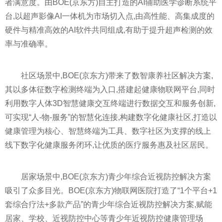
者满意度。由BOE(京东方)自主打造的AI辅助医学诊断系统
平
台,以超声影像AI一体机为市场切入点,由高
性
能、高集成度的
硬件与精准高效的AI软件共同组成,有助于提升超声检测的效
率与准确率。
社区场景中,BOE(京东方)带来了数智康养社区解决方案,
其以多体征数字检测终端为入口,搭建起健康物联网
平
台,同时
利用数字人体3D智慧健康交互终端进行数据交互和服务创新,
可实现“人-物-服务”的智慧化连接,构建数字化健康社区,打造以
健康管理为核心、智慧终端为工具、数字社区为支撑的线上
线下数字化健康服务闭环,让优质的医疗服务惠及社区居民。
居家场景中,BOE(京东方)青少年综合
近
视防控解决方案
吸引了众多目光。BOE(京东方)物联网医院打造了“1个
平
台+1
套综合疗法+多款产品”的青少年综合
近
视防控解决方案,赋能
居家、学校、
近
视防控中心等青少年
近
视防控健康管理场