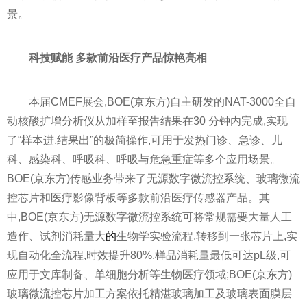
景。
科技赋能 多款
前沿医疗产品惊艳亮相
本届CMEF展会,BOE(京东方)自主研发的NAT-3000全自
动核酸扩增分析仪从加样至报告结果在30 分钟内完成,实现
了“样本进,结果出”的极简操作,可用于发热门诊、急诊、儿
科、感染科、呼吸科、呼吸与危急重症等多个应用场景。
BOE(京东方)传感业务带来了无源数字微流控系统、玻璃微流
控芯片和医疗影像背板等多款前沿医疗传感器产品。其
中,BOE(京东方)无源数字微流控系统可将常规需要大量人工
造作、试剂消耗量大
的
生物学实验流程,转移到一张芯片上,实
现自动化全流程,时效提升80%,样品消耗量最低可达pL级,可
应用于文库制备、单细胞分析等生物医疗领域;BOE(京东方)
玻璃微流控芯片加工方案依托精湛玻璃加工及玻璃表面膜层