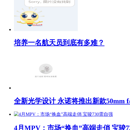
培养一名航天员到底有多难？
全新光学设计 永诺将推出新款50mm f/1
4月MPV：市场“换血”高端走俏 宝骏7