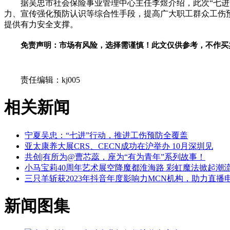
据吴忠市社会保险事业管理中心主任李煜介绍，此次“七
力、宣传强化预防认识等综合性手段，提高广大职工群众工伤
提供有力安全支撑。
免责声明：市场有风险，选择需谨慎！此文仅供参考，不作买
关键词：
责任编辑：kj005
相关新闻
宁夏吴忠：“七进”行动，推进工伤预防全覆盖
亚太康养大展CRS、CECN成功在沪举办 10月深圳见
共创|有所为@曹芯蕊，座为“有为青年”系列故事！
小马宝莉40周年艺术展空降魔都淮海路 彩虹魔法掀起潮
三只羊斩获2023年抖音年度影响力MCN机构，助力直播
新闻图集