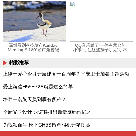
12123APP
深圳看到科技发布Kandao
QQ音乐做了“一件有意义的
Meeting S 180°超广角智能
小事”，让这些孩子听见“听不
视频会议机
见”的音乐
精彩推荐
上饶一爱心企业开展建党一百周年为平安卫士加餐主题活动
爱上海信H55E72A就是这么简单
培养一名航天员到底有多难？
全新光学设计 永诺将推出新款50mm f/1.4
为视频而生 松下GH5S微单相机开箱图赏