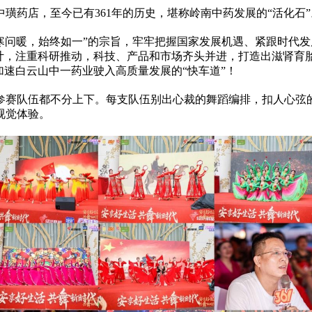
中璜药店，至今已有361年的历史，堪称岭南中药发展的“活化石”
嘘寒问暖，始终如一”的宗旨，牢牢把握国家发展机遇、紧跟时代
设计，注重科研推动，科技、产品和市场齐头并进，打造出滋肾育
加速白云山中一药业驶入高质量发展的“快车道”！
参赛队伍都不分上下。每支队伍别出心裁的舞蹈编排，扣人心弦
视觉体验。