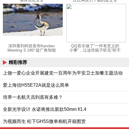
保障信息安全
次让网友们下载的是交管
12123APP
深圳看到科技发布Kandao
QQ音乐做了“一件有意义的
Meeting S 180°超广角智能
小事”，让这些孩子听见“听不
视频会议机
见”的音乐
精彩推荐
上饶一爱心企业开展建党一百周年为平安卫士加餐主题活动
爱上海信H55E72A就是这么简单
培养一名航天员到底有多难？
全新光学设计 永诺将推出新款50mm f/1.4
为视频而生 松下GH5S微单相机开箱图赏