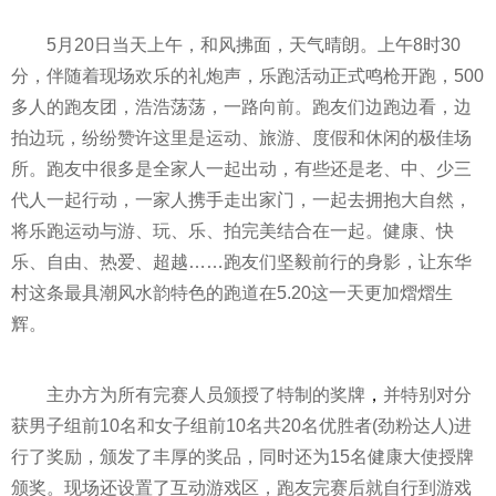
5月20日当天上午，和风拂面，天气晴朗。上午8时30
分，伴随着现场欢乐的礼炮声，乐跑活动正式鸣枪开跑，500
多人的跑友团，浩浩荡荡，一路向前。跑友们边跑边看，边
拍边玩，纷纷赞许这里是运动、旅游、度假和休闲的极佳场
所。跑友中很多是全家人一起出动，有些还是老、中、少三
代人一起行动，一家人携手走出家门，一起去拥抱大自然，
将乐跑运动与游、玩、乐、拍完美结合在一起。健康、快
乐、自由、热爱、超越……跑友们坚毅前行的身影，让东华
村这条最具潮风水韵特色的跑道在5.20这一天更加熠熠生
辉。
主办方为所有完赛人员颁授了特制的奖牌
，
并特别对分
获男子组前10名和女子组前10名共20名优胜者(劲粉达人)进
行了奖励，颁发了丰厚的奖品，同时还为15名健康大使授牌
颁奖。现场还设置了互动游戏区，跑友完赛后就自行到游戏