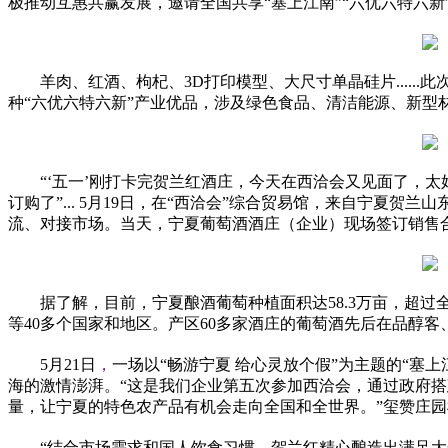
极推动互惠共赢发展，邀请全国共享“塞上江南”“六优六特六新
羊肉、红酒、枸杞、3D打印模型、大尺寸单晶硅片....
种“六优六特六新”产业优品，涉及绿色食品、清洁能源、新型
“‘五一’刚打卡完贺兰红酒庄，今天在西洽会又见面了，
订购了”... 5月19日，在“西洽会”综合贸易馆，来自宁
流、对接市场。当天，宁夏葡萄酒酒庄（企业）现场签订销售合
据了解，目前，宁夏酿酒葡萄种植面积达58.3万亩，超过全
等40多个
国家
和地区。产区60多家酒庄的葡萄酒先后在品醇客
5月21日
，
一场以“畅游宁夏 给心灵放个假”为主题的“塞
海的激情澎湃。“这是我们企业第五次参加西洽会，通过政府搭
量，让宁夏的特色农产品有机会走向全国和全世界。”玺赞庄
“结合市场需求和国人饮食
习
惯，贺兰红精心酿造出满足大