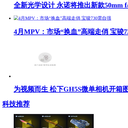
全新光学设计 永诺将推出新款50mm f/1
4月MPV：市场“换血”高端走俏 宝骏7
为视频而生 松下GH5S微单相机开箱
科技推荐