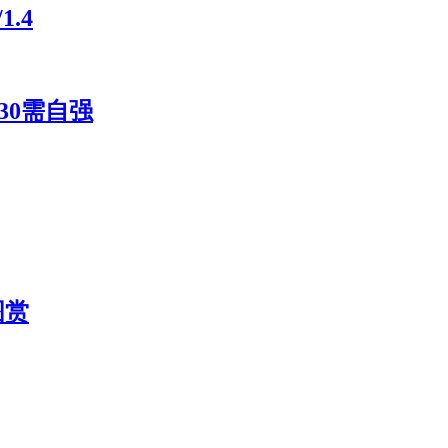
.4
30需自强
图赏