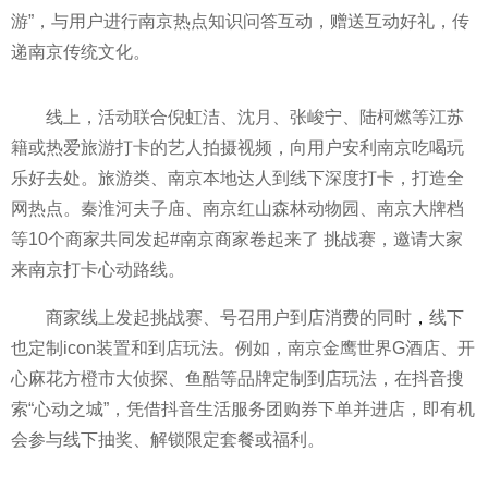
游”，与用户进行南京热点知识问答互动，赠送互动好礼，传
递南京传统文化。
线上，活动联合倪虹洁、沈月、张峻宁、陆柯燃等江苏
籍或热爱旅游打卡的艺人拍摄视频，向用户安利南京吃喝玩
乐好去处。旅游类、南京本地达人到线下深度打卡，打造全
网热点。秦淮河夫子庙、南京红山森林动物园、南京大牌档
等10个商家共同发起#南京商家卷起来了 挑战赛，邀请大家
来南京打卡心动路线。
商家线上发起挑战赛、号召用户到店消费的同时
，
线下
也定制icon装置和到店玩法。例如，南京金鹰世界G酒店、开
心麻花方橙市大
侦探
、鱼酷等品牌定制到店玩法，在抖音搜
索“心动之城”，凭借抖音生活服务团购券下单并进店，即有机
会参与线下抽奖、解锁限定套餐或福利。