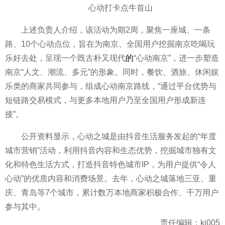
心动打卡点牛首山
上述负责人介绍，该活动为期2周，聚焦一座城、一条
路、10个心动点位，旨在为南京、全国用户挖掘南京吃喝玩
乐好去处，呈现一个既古朴又现代
的
“心动南京”，进一步塑造
南京“人文、潮流、多元”的形象。同时，餐饮、酒旅、休闲娱
乐类的商家共同参与，组成心动南京路线，“通过
平
台优势与
短链路交易模式，与更多本地用户乃至全国用户形成新连
接”。
公开资料显示，心动之城是由抖音生活服务发起的“年度
城市营销”活动，利用抖音内容和生态优势，挖掘城市独有文
化和特色生活方式，打造抖音特色城市IP，为用户提供“令人
心动”的优质内容和消费场景。去年，心动之城落地三亚、重
庆、青岛等7个城市，累计数万本地商家积极合作、千万用户
参与其中。
责任编辑：kj005