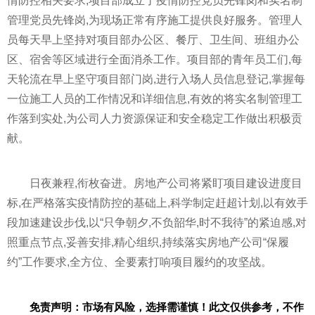
情
防控相关要求,项目部成立了
疫情
防控党员先锋岗和实名制
管理党员先锋岗,为现场正常有序施工提供良好服务。管理人
员每天早上坚持对项目部办公区、餐厅、卫生间、班组办公
区、宿舍等区域进行全面消杀工作。项目部的青年员工们,每
天轮流在早上坚守项目部门岗,进行入场人员信息登记,掌握每
一位施工人员的工作情况和详细信息,有效的将实名制管理工
作落到实处,为公司人力资源保证和安全稳定工作做出积极贡
献。
日夜兼程,衔枚奋进。房地产公司将紧盯项目建设进度目
标,在严格
落实
疫情
防控的基础上,科学制定赶超计划,以有效手
段加速建设步伐,以“只争朝夕,不负韶华,时不我待”的紧迫感,对
照重点节点,妥善安排,精心组织,持续
落实
房地产公司“保履
约”工作要求,全方位、全要素打响项目履约的攻坚战。
免责声明：市场有风险，选择需谨慎！此文仅供参考，不作