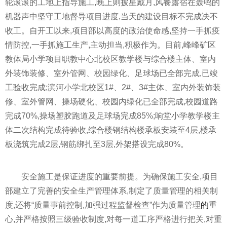
轮滚滚的工地上指导施工,晚上则披星戴月,风餐露宿在轰鸣的
机器声中坚守工地督导项目进度,当天的建设目标不完成决不
收工。自开工以来,项目部以高度的政治使命感,坚持一手抓
疫
情
防控,一手抓施工生产,主动担当,积极作为。目前,峰峰矿区
教体局小学项目职教中心北校区教学楼与综合楼主体、室内
外装饰装修、室外管网、校园绿化、足球场已全部完成,已竣
工验收完成;滨河小学北校区1#、2#、3#主体、室内外装饰装
修、室外管网、操场硬化、校园内绿化已全部完成,校园道路
完成70%,操场塑胶跑道及足球场完成85%;响堂小学教学楼主
体二次结构完成待验收,综合楼钢结构楼承板安装至4层,楼承
板浇筑完成2层,钢筋绑扎至3层,外架搭设完成80%。
安全施工是保证进度的重要前提。为确保施工安全,项目
部建立了完善的安全生产管理体系,制定了质量管理的相关制
度,还将“质量事前控制,加强过程监督检查”作为质量管理
的
重
心,并严格按照三级验收制度,对每一道工序严格进行把关,对重