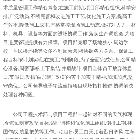
术质量管理工作精心筹备;在施工前期,项目部精心组织,科学安
排,广泛动员,不断完善和改进施工工艺,优化施工方案,提高工
作效率,降低施工成本,严格掌控现场施工动态,做好对人力、材
料、机具、设备等方面的进场协调工作,
落实
生产调度会,为项
目进度管理提供有力保障。项目部克服了场地狭小,周边学
校、居民楼环绕等众多不利因素,积极协调各方关系、保证工
程目标按计划实现;在施工冲刺阶段,为了全面完成任务,公司精
心准备,周密部署,上下集结,并肩战斗,项目全体员工放弃休息
日,节假日,发扬“白加黑”,“5+2”的苦干加实干
精神
,加班加点,坚
守岗位。公司领导班子轮流坐镇项目现场指挥推进,协调解决
处理各种问题。
公司工程技术部与项目工程部一起针对不同的天气和现
场情况,制定攻坚目标,适时调整和优化施工组织,倒排工期,挂
图作战,质量把关等工作。项目部员工白天顶着烈日寒风,在车