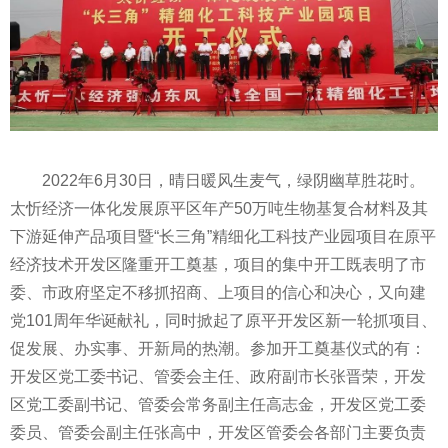
2022年6月30日，晴日暖风生麦气，绿阴幽草胜花时。
太忻经济一体化发展原
平
区年产50万吨生物基复合材料及其
下游延伸产品项目暨“长三角”精细化工科技产业园项目在原
平
经济技术开发区隆重开工奠基，项目的集中开工既表明了市
委、市政府坚定不移抓招商、上项⽬的信⼼和决⼼，又向
建
党
101周
年
华诞
献礼，同时掀起了原
平
开发区新一轮抓项目、
促发展、办实事、开新局的热潮。参加开工奠基仪式的有：
开发区党工委
书记
、管委会主任、政府副市长张晋荣，开发
区党工委副
书记
、管委会常务副主任高志金，开发区党工委
委员、管委会副主任张高中，开发区管委会各部门主要负责