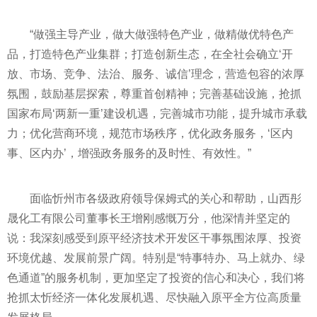
“做强主导产业，做大做强特色产业，做精做优特色产
品，打造特色产业集群；打造创新生态，在全社会确立‘开
放、市场、竞争、法治、服务、诚信’理念，营造包容的浓厚
氛围，鼓励基层探索，尊重首创
精神
；完善基础设施，抢抓
国家
布局‘两新一重’建设机遇，完善城市功能，提升城市承载
力；优化营商环境，规范市场秩序，优化政务服务，‘区内
事、区内办’，增强政务服务的及时
性
、有效
性
。”
面临忻州市各级政府领导保姆式的关心和帮助，山西彤
晟化工有限公司董事长王增刚感慨万分，他深情并坚定的
说：我深刻感受到原
平
经济技术开发区干事氛围浓厚、
投资
环境优越、发展前景广阔。特别是“特事特办、马上就办、绿
色通道”的服务机制，更加坚定了
投资
的信心和决心，我们将
抢抓太忻经济一体化发展机遇、尽快融入原
平
全方位高质量