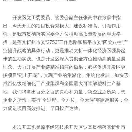
开发区党工委委员、管委会副主任张高中在致辞中指
出，今天开工的项目
投资
规模大、建设标准高、引领作用
强，是我市
贯彻
落实
省委全方位推动高质量发展的重大举
措，是
落实
忻州市委“2753”工作思路和原
平
市委“四梁八柱”产
业提升战略的具体行动，更是推动太忻一体化经济区强势起
步的生动实践。也是开发区深入
贯彻
全方位推动高质量发展
理念、大力开展产业链精准招商的硕果，必将促进开发区更
多项目“链上开花”，实现产业的集聚化、集约化发展，加快形
成百亿级精细化工产业集群和全国最大可降解塑料生产基
地。我们将拿出百分之百的真心和力量，急企业之所急，想
企业之所想，实行“全过程、全方位、全天候”零距离服务，全
力促进项目高效推进、早日投产达效。
本次开工也是原
平
经济技术开发区认真
贯彻
落实
忻州市