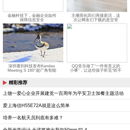
金融科技下，金融企业如何
主播雨化田们再接新活，这
保障信息安全
次让网友们下载的是交管
12123APP
深圳看到科技发布Kandao
QQ音乐做了“一件有意义的
Meeting S 180°超广角智能
小事”，让这些孩子听见“听不
视频会议机
见”的音乐
精彩推荐
上饶一爱心企业开展建党一百周年为平安卫士加餐主题活动
爱上海信H55E72A就是这么简单
培养一名航天员到底有多难？
全新光学设计 永诺将推出新款50mm f/1.4