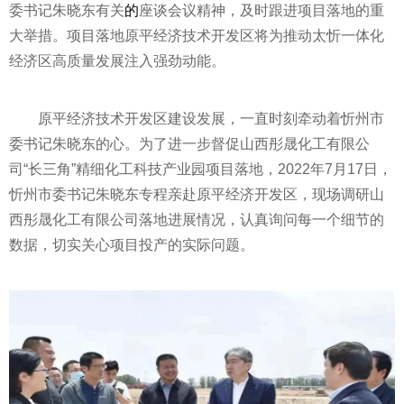
委
书记
朱晓东有关
的
座谈会议
精神
，及时跟进项目落地的重
大举措。项目落地原
平
经济技术开发区将为推动太忻一体化
经济区高质量发展注入强劲动能。
原
平
经济技术开发区建设发展，一直时刻牵动着忻州市
委
书记
朱晓东的心。为了进一步督促山西彤晟化工有限公
司“长三角”精细化工科技产业园项目落地，2022年7月17日，
忻州市委
书记
朱晓东专程亲赴原
平
经济开发区，现场调研山
西彤晟化工有限公司落地进展情况，认真询问每一个细节的
数据，切实关心项目投产的实际问题。