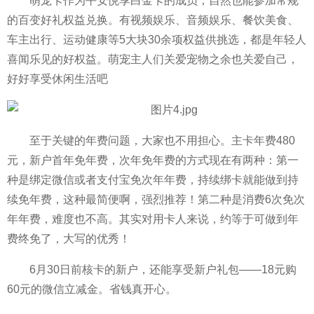
萌宠卡作为
平
安悦享白金卡的成员，自然也能参加常规
的百变好礼权益兑换。有视频娱乐、音频娱乐、餐饮美食、
车主出行、运动健康等5大块30余项权益供挑选，都是年轻人
喜闻乐见的好权益。萌宠主人们关爱宠物之余也关爱自己，
好好享受休闲生活吧
至于关键的年费问题，大家也不用担心。主卡年费480
元，新户首年免年费，次年免年费的方式现在有两种：第一
种是绑定
微信
或者支付宝免次年年费，持续绑卡就能做到持
续免年费，这种最简便啊，强烈推荐！第二种是消费6次免次
年年费，难度也不高。其实对用卡人来说，约等于可做到年
费终免了，大写的优秀！
6月30日前核卡的新户，还能享受新户礼包——18元购
60元的
微信
立减金。省钱真开心。