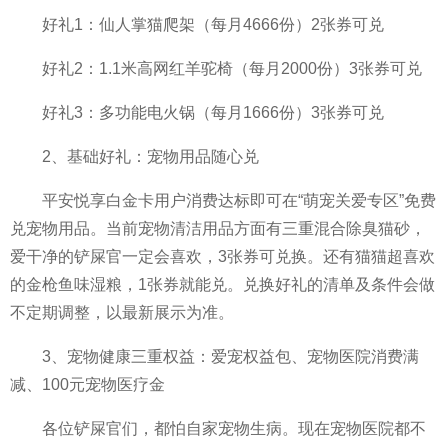
好礼1：仙人掌猫爬架（每月4666份）2张券可兑
好礼2：1.1米高网红羊驼椅（每月2000份）3张券可兑
好礼3：多功能电火锅（每月1666份）3张券可兑
2、基础好礼：宠物用品随心兑
平
安悦享白金卡用户消费达标即可在“萌宠关爱专区”免费
兑宠物用品。当前宠物清洁用品方面有三重混合除臭猫砂，
爱干净的铲屎官一定会喜欢，3张券可兑换。还有猫猫超喜欢
的金枪鱼味湿粮，1张券就能兑。兑换好礼的清单及条件会做
不定期调整，以最新展示为准。
3、宠物健康三重权益：爱宠权益包、宠物医院消费满
减、100元宠物医疗金
各位铲屎官们，都怕自家宠物生病。现在宠物医院都不