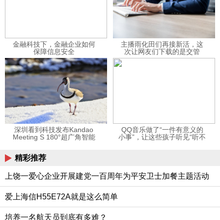
金融科技下，金融企业如何
主播雨化田们再接新活，这
保障信息安全
次让网友们下载的是交管
12123APP
深圳看到科技发布Kandao
QQ音乐做了“一件有意义的
Meeting S 180°超广角智能
小事”，让这些孩子听见“听不
视频会议机
见”的音乐
精彩推荐
上饶一爱心企业开展建党一百周年为平安卫士加餐主题活动
爱上海信H55E72A就是这么简单
培养一名航天员到底有多难？