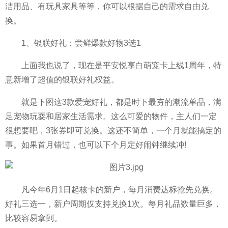
洁用品、有玩具家具等等，你可以根据自己的需求自由兑
换。
1、银联好礼：尝鲜爆款好物3选1
上面我也说了，现在是
平
安悦享白萌宠卡上线1
周年
，特
意新增了超值的银联好礼权益。
就是下图这3款爱宠好礼，都是时下最夯的潮流单品，满
足宠物玩耍和居家生活需求。这么可爱的物件，主人们一定
很想要吧，3张券即可兑换。这还不简单，一个月就能搞定的
事。如果首月错过，也可以下个月定好闹钟继续冲!
凡今年6月1日起核卡的新户，每月消费达标抢先兑换。
好礼三选一，新户周期仅支持兑换1次。每月礼品数量巨多，
比较容易拿到。