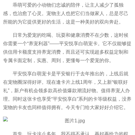
乖萌可爱的小动物们忠诚的陪伴，让主人减少了孤独
感，也治愈了心灵。宠物主人也把它们当做家人，总是尽己
所能的为它提供更好的生活，这是一种美好的双向奔赴。
日常为爱宠的吃喝、玩耍和健康消费不在少数，这时候
你需要一个“养宠利器”——
平
安悦享白萌宠卡。它不仅能够提
供信用卡额度支持养宠消费，而且还可实现超多权益定制和
专属卡面定制，实惠、周到，更懂每一个爱宠的你。
平
安悦享白萌宠卡是
平
安银行于去年推出的，上线后就
在宠物圈深得好评。现在逢卡片上线1
周年
，又上新“银联好
礼”，新户有机会领多款高价值爆款潮流好物。值得养宠人办
理。同时这张卡也享受“
平
安悦享白”系列的卡等级权益，没养
宠物的卡友也同样值得拥有。今天专门给大家好好介绍它。
首先，玩卡这么多年，我不得不承认，再好再给力的权