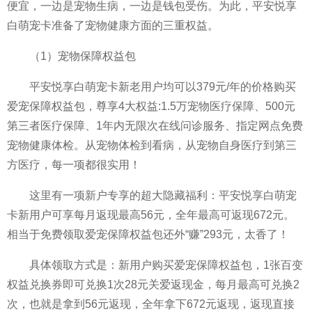
便宜，一边是宠物生病，一边是钱包受伤。为此，
平
安悦享
白萌宠卡准备了宠物健康方面的三重权益。
（1）宠物保障权益包
平
安悦享白萌宠卡新老用户均可以379元/年的价格购买
爱宠保障权益包，尊享4大权益:1.5万宠物医疗保障、500元
第三者医疗保障、1年内无限次在线问诊服务、指定网点免费
宠物健康体检。从宠物体检到看病，从宠物自身医疗到第三
方医疗，每一项都很实用！
这里有一项新户专享的超大隐藏福利：
平
安悦享白萌宠
卡新用户可享每月返现最高56元，全年最高可返现672元。
相当于免费领取爱宠保障权益包还外“赚”293元，太香了！
具体领取方式是：新用户购买爱宠保障权益包，1张百变
权益兑换券即可兑换1次28元关爱返现金，每月最高可兑换2
次，也就是拿到56元返现，全年拿下672元返现，返现直接