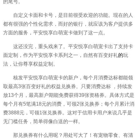
的尾号。
自定义卡面和卡号，是目前很受欢迎的功能。现在的人
都有很强的个
性
化需求，而好的银行，就应该为客户提供多
方面的服务，
平
安悦享白萌宠卡做到了这一点。
这还没完，重头戏来了。
平
安悦享白萌宠卡出了支持卡
面定制，作为
平
安悦享卡系列之一，自然有百变好礼
的
玩
法，让你尊享权益定制。
核发
平
安悦享白萌宠卡的新户，每个月消费达标都能领
取最高3张百变好礼的权益兑换券。只要消费达标 ，持续发
放13个月，最高新户期能免费获得39张资格券。具体方式是
每个月有5笔满18元的消费，可领2张兑换券；每个月累计消
费3888元，可领1张兑换券。这对于信用卡用户来说几乎是
无门槛任务，简单得像白送的一样。
那兑换券有什么用呢？用处可大了！有宠物零食、有清