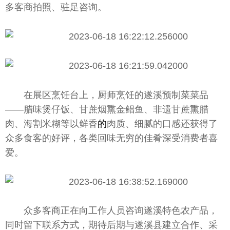
多客商拍照、驻足咨询。
在展区烹饪
台
上，厨师烹饪的遂溪预制菜菜品
——腊味煲仔饭、甘蔗
烟
熏金鲳鱼、非遗甘蔗熏腊
肉、海割米糊等以鲜香
的
肉质、细腻的口感还获得了
众多食客的好评，各类回味无穷的佳肴深受消费者喜
爱。
众多客商正在向工作人员咨询遂溪特色农产品，
同时留下联系方式，期待后期与遂溪县建立合作、采