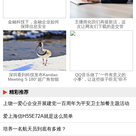
金融科技下，金融企业如何
主播雨化田们再接新活，这
保障信息安全
次让网友们下载的是交管
12123APP
深圳看到科技发布Kandao
QQ音乐做了“一件有意义的
Meeting S 180°超广角智能
小事”，让这些孩子听见“听不
视频会议机
见”的音乐
精彩推荐
上饶一爱心企业开展建党一百周年为平安卫士加餐主题活动
爱上海信H55E72A就是这么简单
培养一名航天员到底有多难？