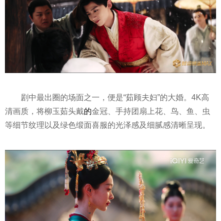
剧中最出圈的场面之一，便是“茹顾夫妇”的大婚。4K高
清画质，将柳玉茹头戴
的
金冠、手持团扇上花、鸟、鱼、虫
等细节纹理以及绿色缎面喜服的光泽感及细腻感清晰呈现。