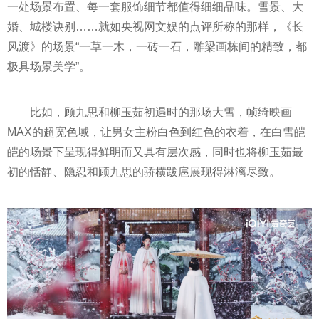
一处场景布置、每一套服饰细节都值得细细品味。雪景、大
婚、城楼诀别……就如
央视
网文娱的点评所称的那样，《长
风渡》的场景“一草一木，一砖一石，雕梁画栋间的精致，都
极具场景美学”。
比如，顾九思和柳玉茹初遇时的那场大雪，帧绮映画
MAX的超宽色域，让男女主粉白色到红色的衣着，在白雪皑
皑的场景下呈现得鲜明而又具有层次感，同时也将柳玉茹最
初的恬静、隐忍和顾九思的骄横跋扈展现得淋漓尽致。