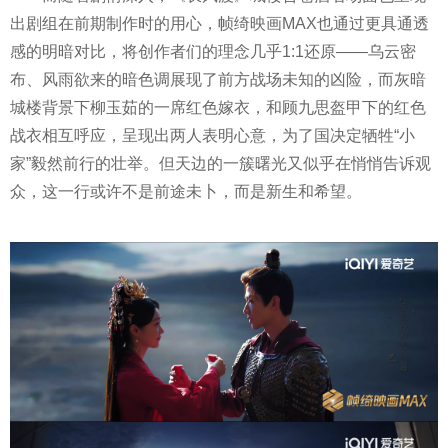
出剧组在前期制作时的用心，帧绮映画MAX也通过更具通透
感的明暗对比，将创作者们的理念几乎1:1还原——乌云密
布、风雨欲来的暗色调展现了前方战场未知的凶险，而灰暗
城楼背景下柳玉茹的一席红色嫁衣，和顾九思盔甲下的红色
战衣相互呼应，呈现出两人表明心意，为了国决定牺牲“小
家”毅然前行的壮举。但天边的一簇曙光又似乎在悄悄告诉观
众，这一行或许不是前途未卜，而是新生和希望。