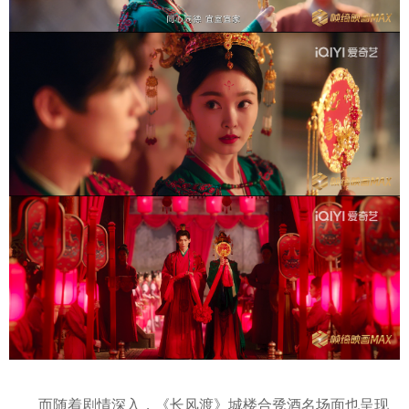
而随着剧情深入，《长风渡》城楼合卺酒名场面也呈现