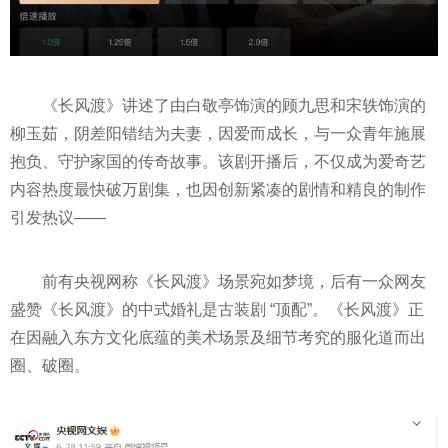
《长风渡》讲述了由白敬亭饰演的顾九思和宋轶饰演的
柳玉茹，阴差阳错结为夫妻，因爱而成长，与一众青年施展
抱负、守护家国的传奇故事。该剧开播后，不仅成为爱奇艺
内容热度最快破万剧集，也因创新紧凑的剧情和精良的制作
引发热议——
前有
央视
网称《长风渡》场景宛如梦境，后有一众网友
盛赞《长风渡》的中式婚礼是古装剧 “顶配”。《长风渡》正
在因融入东方文化底蕴的美术场景及细节考究的服化道而出
圈、破圈。