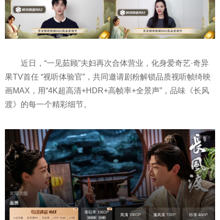
近
日，“一见茹顾”夫妇再次合体营业，化身爱奇艺·奇异
果TV首任 “视听体验官”，共同邀请剧粉解锁品质视听帧绮映
画MAX，用“4K超高清+HDR+高帧率+全景声”，品味《长风
渡》的每一个精彩细节。