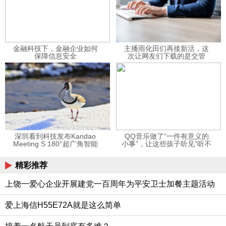
金融科技下，金融企业如何
主播雨化田们再接新活，这
保障信息安全
次让网友们下载的是交管
12123APP
深圳看到科技发布Kandao
QQ音乐做了“一件有意义的
Meeting S 180°超广角智能
小事”，让这些孩子听见“听不
视频会议机
见”的音乐
精彩推荐
上饶一爱心企业开展建党一百周年为平安卫士加餐主题活动
爱上海信H55E72A就是这么简单