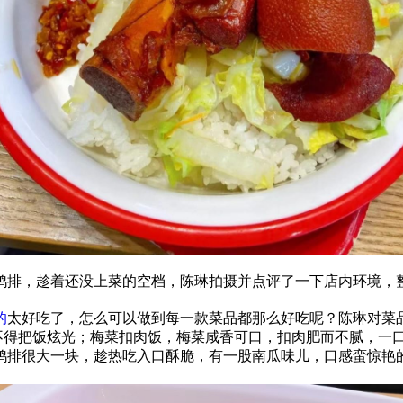
鸡排，趁着还没上菜的空档，陈琳拍摄并点评了一下店内环境，
的
太好吃了，怎么可以做到每一款菜品都那么好吃呢？陈琳对菜
不得把饭炫光；梅菜扣肉饭，梅菜咸香可口，扣肉肥而不腻，一
鸡排很大一块，趁热吃入口酥脆，有一股南瓜味儿，口感蛮惊艳