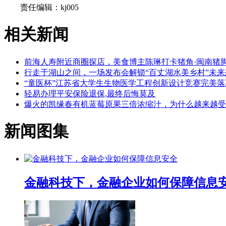
责任编辑：kj005
相关新闻
前海人寿附近商圈探店，美食博主陈琳打卡猪角·闽南猪
行走于湖山之间，一场发布会解锁“百丈湖水美乡村”未来
“童医杯”江苏省大学生生物医学工程创新设计竞赛完美落
轻易办理平安保险退保,最终后悔莫及
爆火的凯缘春有机蓝莓原果三倍浓缩汁，为什么越来越受
新闻图集
金融科技下，金融企业如何保障信息