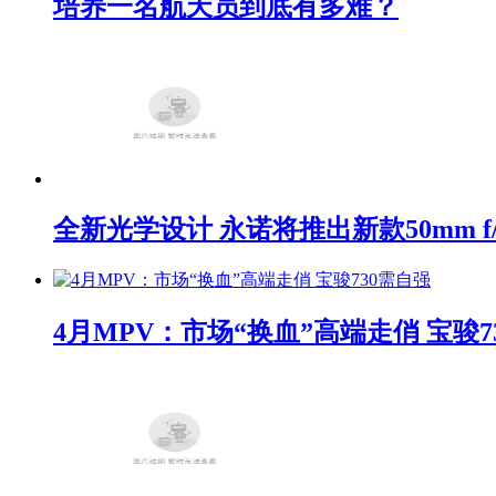
培养一名航天员到底有多难？
全新光学设计 永诺将推出新款50mm f/1
4月MPV：市场“换血”高端走俏 宝骏7