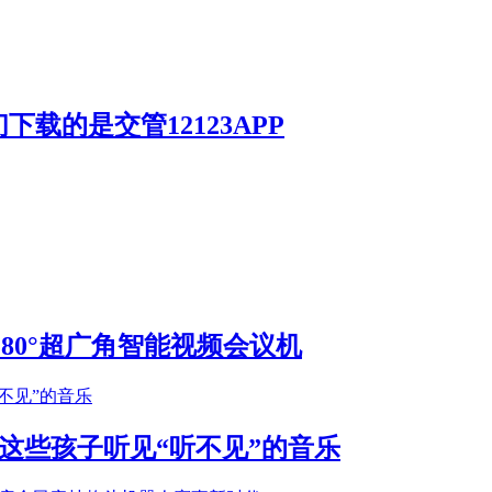
载的是交管12123APP
S 180°超广角智能视频会议机
这些孩子听见“听不见”的音乐