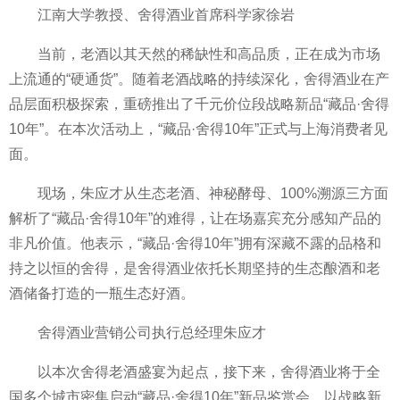
江南大学教授、舍得酒业首席科学家徐岩
当前，老酒以其天然的稀缺性和高品质，正在成为市场
上流通的“硬通货”。随着老酒战略的持续深化，舍得酒业在产
品层面积极探索，重磅推出了千元价位段战略新品“藏品·舍得
10年”。在本次活动上，“藏品·舍得10年”正式与上海消费者见
面。
现场，朱应才从生态老酒、神秘酵母、100%溯源三方面
解析了“藏品·舍得10年”的难得，让在场嘉宾充分感知产品的
非凡价值。他表示，“藏品·舍得10年”拥有深藏不露的品格和
持之以恒的舍得，是舍得酒业依托长期坚持的生态酿酒和老
酒储备打造的一瓶生态好酒。
舍得酒业营销公司执行总经理朱应才
以本次舍得老酒盛宴为起点，接下来，舍得酒业将于全
国多个城市密集启动“藏品·舍得10年”新品鉴赏会，以战略新