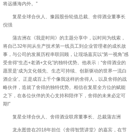
将远播海内外。”
复星全球合伙人、豫园股份轮值总裁、舍得酒业董事长
倪强
蒲吉洲在《我是时间》的主题分享中，以时间为线索，
将自己32年间从生产技术第一线员工到企业管理者的成长故
事，与公司的发展历程串联回顾，让现场嘉宾以“第一视角”感
受舍得“生态+老酒+文化”的独特优势。他表示：“舍得酒业的
愿景是‘成为文化领先、生态可持续、创新驱动的世界一流白
酒企业’。正是成百上千个像我这样的舍得人，以及舍得的战
略伙伴，造就了舍得的独特优势。相信在复星全方位的赋能
之下，在各位伙伴的关心支持和陪伴下，舍得的未来必定可
期!”
复星全球合伙人、舍得酒业联席董事长、总裁蒲吉洲
龙永图曾在2018年担任《舍得智慧讲堂》的嘉宾，在节