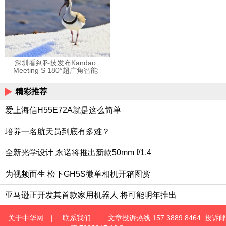
见”的音乐
深圳看到科技发布Kandao
Meeting S 180°超广角智能
视频会议机
精彩推荐
爱上海信H55E72A就是这么简单
培养一名航天员到底有多难？
全新光学设计 永诺将推出新款50mm f/1.4
为视频而生 松下GH5S微单相机开箱图赏
亚马逊正开发其首款家用机器人 将可能明年推出
关于中华网
|
联系我们
文章投诉热线:157 3889 8464 投诉邮