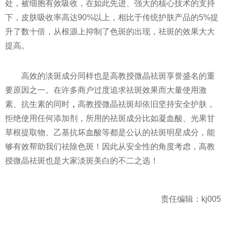
处，被细胞有效吸收，在如此先进、强大的核心技术的支持
下，皮肤吸收率高达90%以上，相比于传统护肤产品的5%提
升了数十倍，从根源上抑制了色斑的出现，祛斑的效果大大
提高。
高效的淡斑成分同样也是高教授微晶祛斑享誉盛名的重
要原因之一。在许多商户过度追求祛斑效果而大量使用激
素、抗生素的同时
，
高教授微晶祛斑却依旧坚持安全护肤，
拒绝使用任何添加剂，所用的祛斑成分比如凝血酸、光果甘
草根提取物、乙基抗坏血酸等都是公认的祛斑明星成分，能
够有效帮助我们祛除色斑！因此从安全性的角度考虑，高教
授微晶祛斑也是大家淡斑美白的不二之选！
责任编辑：kj005