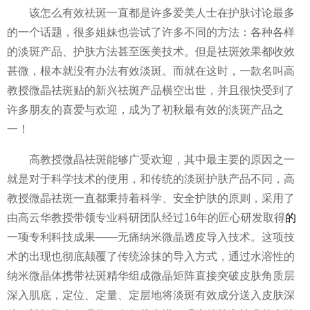
该怎么有效祛斑一直都是许多爱美人士在护肤讨论最多
的一个话题，很多姐妹也尝试了许多不同的方法：各种各样
的淡斑产品、护肤方法甚至医美技术。但是祛斑效果都收效
甚微，根本就没有办法有效淡斑。而就在这时，一款名叫高
教授微晶祛斑贴的新兴祛斑产品横空出世，并且很快受到了
许多朋友的喜爱与欢迎，成为了初秋最有效的淡斑产品之
一！
高教授微晶祛斑能够广受欢迎，其中最主要的原因之一
就是对于科学技术的使用，和传统的淡斑护肤产品不同，高
教授微晶祛斑一直都秉持着科学、安全护肤的原则，采用了
由高云华教授带领专业科研团队经过16年的匠心研发取得
的
一项专利科技成果——无痛纳米微晶透皮导入技术。这项技
术的出现也彻底颠覆了传统涂抹的导入方式，通过水溶性的
纳米微晶体携带祛斑精华组成微晶矩阵直接突破皮肤角质层
深入肌底，定位、定量、定层地将淡斑有效成分送入皮肤深