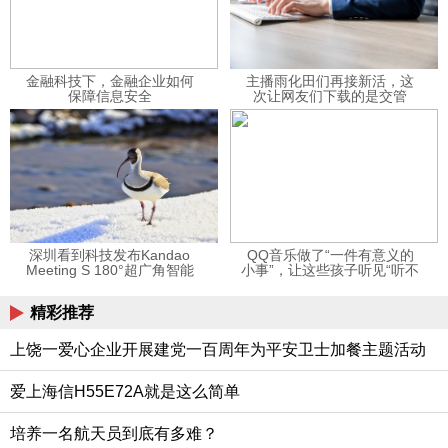
金融科技下，金融企业如何
主播雨化田们再接新活，这
保障信息安全
次让网友们下载的是交管
12123APP
深圳看到科技发布Kandao
QQ音乐做了“一件有意义的
Meeting S 180°超广角智能
小事”，让这些孩子听见“听不
视频会议机
见”的音乐
精彩推荐
上饶一爱心企业开展建党一百周年为平安卫士加餐主题活动
爱上海信H55E72A就是这么简单
培养一名航天员到底有多难？