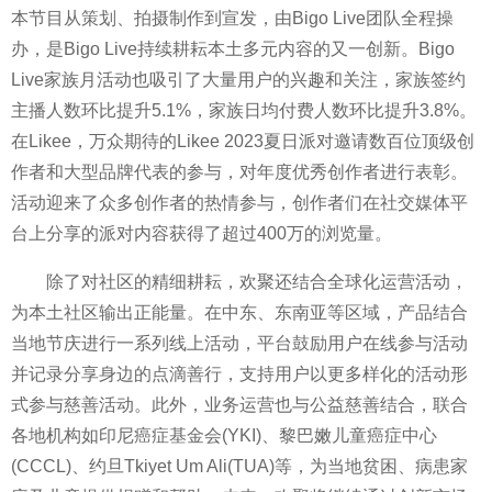
本节目从策划、拍摄制作到宣发，由Bigo Live团队全程操
办，是Bigo Live持续耕耘本土多元内容的又一创新。Bigo
Live家族月活动也吸引了大量用户的兴趣和关注，家族签约
主播人数环比提升5.1%，家族日均付费人数环比提升3.8%。
在Likee，万众期待的Likee 2023夏日派对邀请数百位顶级创
作者和大型品牌代表的参与，对年度优秀创作者进行表彰。
活动迎来了众多创作者的热情参与，创作者们在社交媒体
平
台上分享的派对内容获得了超过400万的浏览量。
除了对社区的精细耕耘，欢聚还结合全球化运营活动，
为本土社区输出正能量。在中东、东南亚等区域，产品结合
当地节庆进行一系列线上活动，
平
台鼓励用户在线参与活动
并记录分享身边的点滴善行，支持用户以更多样化的活动形
式参与
慈善活动。此外，业务运营也与公益
慈善结合，联合
各地机构如印尼癌症
基金会(YKI)、黎巴嫩儿童癌症中心
(CCCL)、约旦Tkiyet Um Ali(TUA)等，为当地贫困、病患家