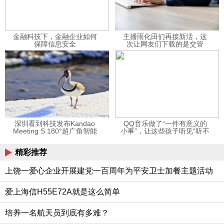
金融科技下，金融企业如何
主播雨化田们再接新活，这
保障信息安全
次让网友们下载的是交管
12123APP
深圳看到科技发布Kandao
QQ音乐做了“一件有意义的
Meeting S 180°超广角智能
小事”，让这些孩子听见“听不
视频会议机
见”的音乐
精彩推荐
上饶一爱心企业开展建党一百周年为平安卫士加餐主题活动
爱上海信H55E72A就是这么简单
培养一名航天员到底有多难？