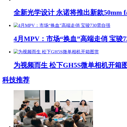
全新光学设计 永诺将推出新款50mm f/1
4月MPV：市场“换血”高端走俏 宝骏7
为视频而生 松下GH5S微单相机开箱
科技推荐