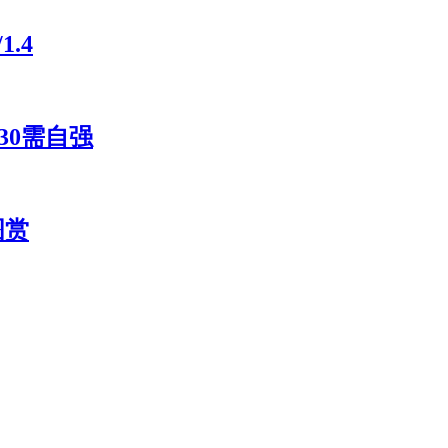
.4
30需自强
图赏