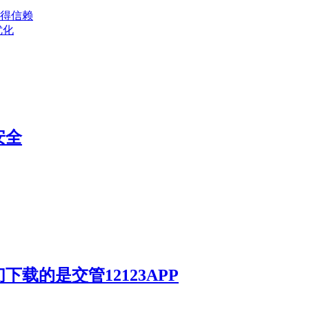
得信赖
优化
安全
载的是交管12123APP