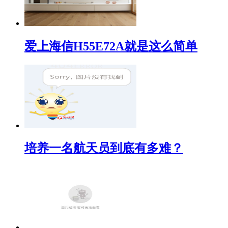
爱上海信H55E72A就是这么简单
培养一名航天员到底有多难？