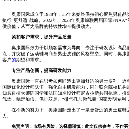
奥康国际成立于1988年，35年来始终保持
初心聚焦男鞋品
执行“更舒适”战略。2022年、2023年奥康蝉联两届国际FNAA
供价值，从而为品牌的持续
性增长提供动力。
紧扣客户需求，提升产品质量
奥康国际致力于以顾客需求为导向，专注于研发设计高品
点，并突破了运动鞋与商务男士皮鞋的风格壁垒。同时，奥康
客户
的
期望和需求。
专注产品创新，提高研发能力
奥康国际一直在思考如何匠造出更加舒适的男士皮鞋。
近
国际优化设计师队伍，强化自主研发能力，同时联合院校机构
知名鞋楦
大师陈国学和法国知名设计师尼古拉斯共同执笔，推
气垫，稳定加倍、保护双足。“
微气孔加
微气囊”
国家发明专利
在不断的努力下，奥康国际走出了一条更舒适的男士皮鞋
力。
免责声明：市场有风险，选择需谨慎！此文仅供参考，不作买