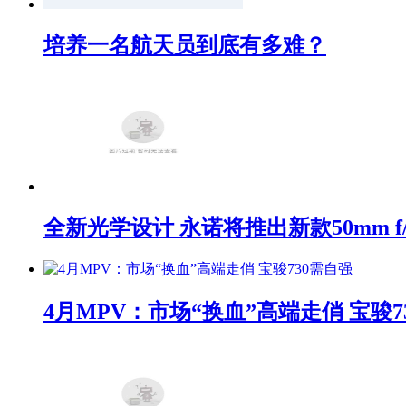
培养一名航天员到底有多难？
全新光学设计 永诺将推出新款50mm f/1
4月MPV：市场“换血”高端走俏 宝骏7