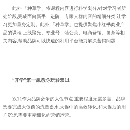
此外,「种草学」将课程内容进行科学划分,针对学
习
者所
处阶段,完成面向新手、进阶、专家人群内容的精细分类,让学
习
更加量身定制。此外,「种草学」也提供聚焦小红书商业产
品的课程,上线聚光、专业号、蒲公英、电商营销、薯条等相
关内容,帮助品牌可以快速的利用
平
台能力解决营销问题。
“开学”第一课,教你玩转双11
双11作为品牌必争的大促节点,重要程度无需多言。品牌
想要完成大促前的流量蓄水,大促中的高效转化,和大促后的用
户沉淀,需要更精细化的营销运营。