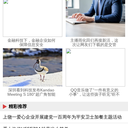
金融科技下，金融企业如何
主播雨化田们再接新活，这
保障信息安全
次让网友们下载的是交管
12123APP
深圳看到科技发布Kandao
QQ音乐做了“一件有意义的
Meeting S 180°超广角智能
小事”，让这些孩子听见“听不
视频会议机
见”的音乐
精彩推荐
上饶一爱心企业开展建党一百周年为平安卫士加餐主题活动