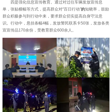
四是强化信息宣传教育。通过对过往车辆发放宣传息
单，张贴横幅等方式，提高群众对“百日行动”
的
知晓率，鼓励
群众积极参与到行动中来，要求群众切实提高自身守法意
识。行动中，悬挂条幅4幅，发放警民联系卡50张，发放各类
宣宣传品170余份，受教育群众600余人。