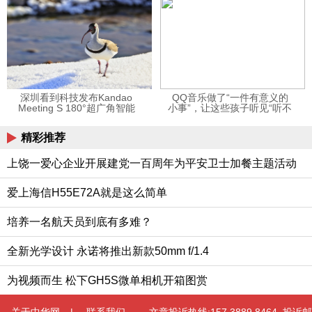
深圳看到科技发布Kandao
QQ音乐做了“一件有意义的
Meeting S 180°超广角智能
小事”，让这些孩子听见“听不
视频会议机
见”的音乐
精彩推荐
上饶一爱心企业开展建党一百周年为平安卫士加餐主题活动
爱上海信H55E72A就是这么简单
培养一名航天员到底有多难？
全新光学设计 永诺将推出新款50mm f/1.4
为视频而生 松下GH5S微单相机开箱图赏