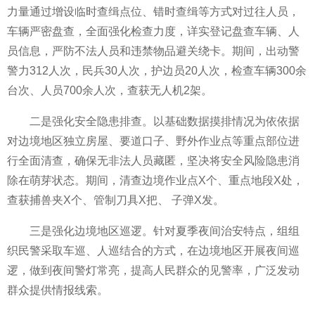
力量通过增设临时查缉点位、错时查缉等方式对过往人员，
车辆严密盘查，全面强化检查力度，详实登记盘查车辆、人
员信息，严防不法人员和违禁物品避关绕卡。期间，出动警
警力312人次，民兵30人次，护边员20人次，检查车辆300余
台次、人员700余人次，查获无人机2架。
二是强化安全隐患排查。以基础数据摸排情况为依依据
对边境地区独立房屋、要道口子、野外作业点等重点部位进
行全面清查，确保无非法人员藏匿，坚决将安全风险隐患消
除在萌芽状态。期间，清查边境作业点X个、重点地段X处，
查获捕兽夹X个、管制刀具X把、 子弹X发。
三是强化边境地区巡逻。针对夏季夜间治安特点，组组
织民警采取车巡、人巡结合的方式，在边境地区开展夜间巡
逻，做到夜间警灯常亮，提高人民群众的见警率，广泛发动
群众提供情报线索。