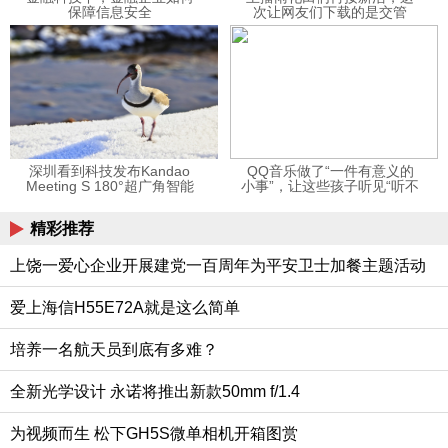
保障信息安全
次让网友们下载的是交管
12123APP
深圳看到科技发布Kandao
QQ音乐做了“一件有意义的
Meeting S 180°超广角智能
小事”，让这些孩子听见“听不
视频会议机
见”的音乐
精彩推荐
上饶一爱心企业开展建党一百周年为平安卫士加餐主题活动
爱上海信H55E72A就是这么简单
培养一名航天员到底有多难？
全新光学设计 永诺将推出新款50mm f/1.4
为视频而生 松下GH5S微单相机开箱图赏