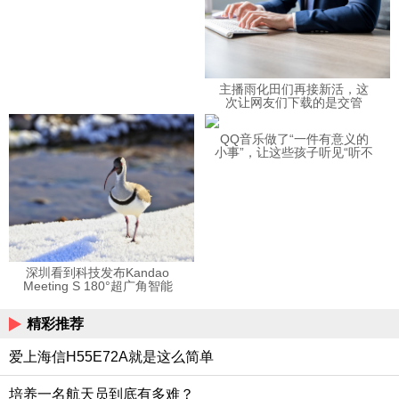
主播雨化田们再接新活，这
次让网友们下载的是交管
12123APP
QQ音乐做了“一件有意义的
小事”，让这些孩子听见“听不
见”的音乐
深圳看到科技发布Kandao
Meeting S 180°超广角智能
视频会议机
精彩推荐
爱上海信H55E72A就是这么简单
培养一名航天员到底有多难？