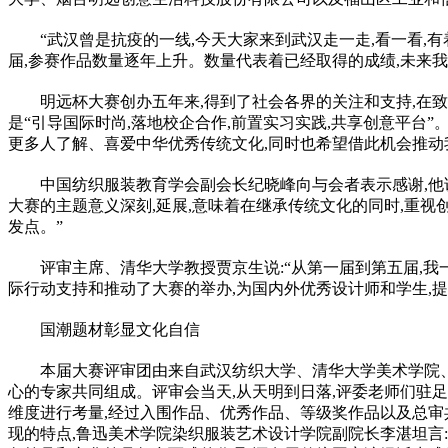
“武汉曾是抗疫的一线,今天大家来到武汉走一走,看一看,
届,参赛作品数量逐年上升。数量代表着已经取得的成绩,未来
明远杯大赛创办五年来,得到了社会各界的关注和支持,在
是“引导国际时尚,落地校企合作,前置实习实践,共享创意平台
更多人了解、喜爱中华优秀传统文化,同时也希望借此机会推动
中国纺织服装教育学会副会长纪晓峰向与会者表示感谢,他
大赛的主题意义深刻,延展,意味着在继承传统文化的同时,重视
发点。”
评审主席、清华大学教授贾京生说:“从第一届到第五届,
际行动支持和推动了大赛的举办,为国内外优秀设计师和学生,
国潮题材彰显文化自信
本届大赛评审团由来自武汉纺织大学、清华大学美术学院、
心的专家共同组成。评审会当天,从天明到日落,评委老师们驻
维度进行考量,经过入围作品、优秀作品、等级奖作品以及总审共四
现的特点,鲁迅美术学院染织服装艺术设计学院副院长李湛坦言