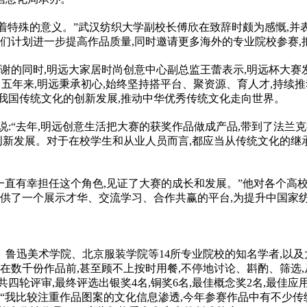
有着特殊的意义。”武汉纺织大学副校长傅欣在致辞时颇为感慨,并
我们计划进一步提高作品质量,同时邀请更多海外的专业院校参赛,
致谢的同时,明远大家居时尚创意中心副总监王蕾表示,明远杯大
”。五年来,明远秉承初心,始终坚持搭平台、聚资源、育人才,持续
我国传统文化的创新发展,推动中华优秀传统文化走向世界。
说:“去年,明远创意生活把大赛的获奖作品做成产品,带到了法兰
创新发展。对于在校学生和从业人员而言,都应当从传统文化的继
我一直有幸担任这个角色,见证了大赛的成长和发展。”他对各个高
提供了一个展示才华、交流学习、合作共赢的平台,为提升中国家
鲁迅美术学院、北京服装学院等14所专业院校的知名学者,以
足在数千份作品前,甚至顾不上按时用餐,不停地讨论、斟酌、筛选
轮评审,最终评选出银奖4名,铜奖6名,最佳概念奖2名,最佳应用
:“我比较注重作品图案的文化信息渗透,今年参赛作品中有不少传