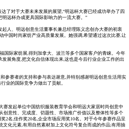
表达了对于大赛未来发展的展望,“明远杯大赛已经成功举办了四
把明远杯办成更具国际影响力的一流大赛。”
赛发起人、明远创意生活董事长兼总经理陈义忠创办大赛的初衷
推动中国时尚家纺产业高质量发展。她强调,希望通过这次比赛,让
克福国际家纺展,得到加拿大、波兰等多个国家客户的青睐。今年
承发展角度,把文化自信体现出来,这也是今后行业企业工作的出
校和参赛者的支持和参与表达谢意,并特别感谢明远创意生活用实
纺行业的国际竞争力做出了贡献。
及大赛发起单位中国纺织服装教育学会和明远大家居时尚创意中
,从创意性、完成度、切题性、市场推广价值以及整体性等多个
奖2名,佳作奖20名,企业市场应用奖10名。对于今年参赛作品呈
统文化元素,有用自然素材加上文化符号复合而成的作品;有用抽