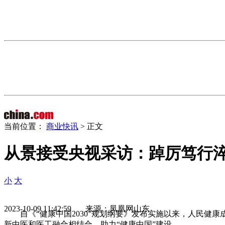
当前位置：
商业快讯
> 正文
从景接受央视采访：踔厉笃行淬
小
大
2023-10-09 11:42:59 来源：凤凰网山东
自《“健康中国2030”规划纲要》发布实施以来，人民
新中医和医工融合相结合，助力“健康中国”建设。