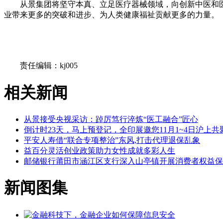
从景集团将坚守本真、立足医疗器械领域，向创新中医和
业带来更多的突破和进步、为人类健康福祉贡献更多的力量。
关键词：
责任编辑：kj005
相关新闻
从景接受央视采访：踔厉笃行淬炼“医工融合”匠心
倒计时23天，马上预登记，全印展邀您11月1~4日沪上共
​平安人寿借“联合专项整治”东风,打击代理退保乱象
益百分灵活创业政策助力女性成就多彩人生
邮储银行莆田市涵江区支行深入山亭镇开展消费者权益保
新闻图集