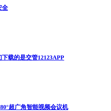
安全
载的是交管12123APP
S 180°超广角智能视频会议机