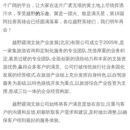
个广阔的
平
台，让大家在这片广袤无垠的黄土地上尽情挥洒
汗水，享受越野
的
乐趣。聚是一团火、散是满天星，第18届
阿拉善英雄会已经圆满落幕，各位越野英雄们，我们明年再
会！
越野疆湖文旅产业发展(北京)有限公司成立于2005年,是
一家集旅游咨询和定制化服务的专业团队,凭借厚重的业务积
淀,素质过硬的专业团队,全面创新的强劲动力和丰富的文旅资
源优势,赢得众多客户的满意。公司打破传统旅行社业务固化
发展的经营模式,在旅游产业链上充分发挥自身特色,以自驾游
服务为基础,以特色路线开发为重点,以旅游综合产业
投资为支
撑,形成三位一体的企业经营构架。
越野疆湖文旅公司始终将客户满意度放在首位,注重与客
户的沟通和反馈,积极听取客户需求和建议,及时做出调整,以确
保客户得到最好的服务体验。