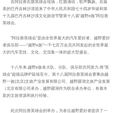
在阿拉善右旗英雄会现场，红旗涌动，歌声飘扬。在最
美的巴丹吉林沙漠迎来了中华
人民共和国七十四岁
华诞和第
十九届巴丹吉林沙漠文化旅游节暨第十八届“越野e族”阿拉善
英雄会。
“阿拉善英雄会”是由全世界最大的汽车爱好者、越野爱好
者俱乐部——“越野e族”一千七百万会员共同发起的全世界最
大的汽车
竞技、文化、交流集一体的超大型盛会。
十八年来,越野e族各大队、分队、俱乐部共同发力,将“英
雄会”超级品牌IP延续至今。第十八届阿拉善英雄会赛事由越
野一族(北京)文旅产业发展有限公司、越野疆湖文旅产业发展
（北京有限公司承办，越野疆湖作为联合承办单位，有着丰
富的文旅资源和执行经验。
此次阿拉善英雄会的举办
，
为各位越野爱好者提供了一