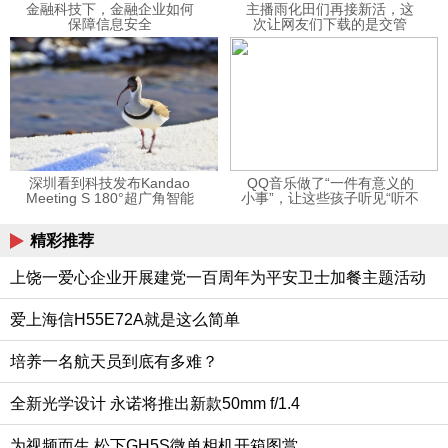
金融科技下，金融企业如何
主播雨化田们再接新活，这
保障信息安全
次让网友们下载的是交管
12123APP
深圳看到科技发布Kandao
QQ音乐做了“一件有意义的
Meeting S 180°超广角智能
小事”，让这些孩子听见“听不
视频会议机
见”的音乐
精彩推荐
上饶一爱心企业开展建党一百周年为平安卫士加餐主题活动
爱上海信H55E72A就是这么简单
培养一名航天员到底有多难？
全新光学设计 永诺将推出新款50mm f/1.4
为视频而生 松下GH5S微单相机开箱图赏