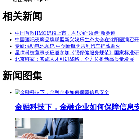
相关新闻
中国首款HMO奶粉上市，君乐宝“领跑”新赛道
中国酒吧夜鹰品牌联盟新兴娱乐生态大会在沈阳圆满召开
专研混动电池系统 中创新航为吉利汽车把薪助火
星瞳科技董事长应邀参加《眼保健服务规范》国家标准研
北京链家：实施人才引进战略，全方位推动高质量发展
新闻图集
金融科技下，金融企业如何保障信息