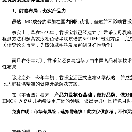
3、前瞻布局，夯实产品力
虽然HMO成分的添加在国内刚刚获批，但这并不影响君乐
事实上，早在2019年，君乐宝就已经建立了“君乐宝母乳
检测方法和超高效液相色谱串联质谱的5种HMO检测方法，完
关研究论文报告，为该领域学科发展起到良好推动作用。
而且在今年7月，君乐宝还参与起草了由
中国食品科学技术
性布局。
除此之外，今年年初，君乐宝还正式发布科学战略，并成
段人群提供精准的健康升级解决方案。
在《零售圈》看来，
产品力是核心基础，做好品牌、做好
HMO引入婴幼儿奶粉等更广阔的领域，做出更具
中国特色且世
免责声明：市场有风险，选择需谨慎！此文仅供参考，不作买
关键词：
责任编辑：kj005