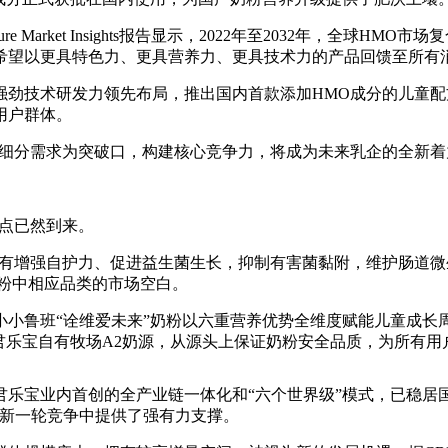
rket Insights报告显示，2022年至2032年，全球HMO市
希望以更具特色力、更具营养力、更具技术力的产品回馈至所有
劲技术研发力领先布局，推出国内首款添加HMO成分的儿童配方
用户群体。
等细分需求为突破口，构建核心竞争力，将成为未来乳企的全新着
点已然到来。
具有增强自护力、促进益生菌生长，抑制
有害菌黏附，维护肠道
微
奶粉中相应品类的市场空白。
小小鲁班“诠维爱未来”奶粉以六重营养优势全维度赋能儿童成长
君乐宝自有
牧场A2奶源，从源头上保证奶粉安全品质，为所有用
托君乐宝业内首创的全产业链一体化和“六个世界级”模式，已稳居
在新一轮竞争中提供了强有力支撑。