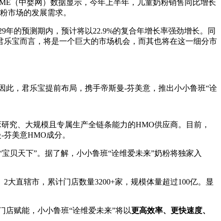
ME（中婴网）数据显示，今年上半年，儿童奶粉销售同比增长
奶粉市场的发展需求。
年至2029年的预测期内，预计将以22.9%的复合年增长率强劲增长。同
君乐宝而言，将是一个巨大的市场机会，而其也将在这一细分市
因此，君乐宝提前布局，携手帝斯曼-芬美意，推出小小鲁班“诠
研究、大规模且专属生产全链条能力的HMO供应商。目前，
-芬美意HMO成分。
宝贝天下”。据了解，小小鲁班“诠维爱未来”奶粉将独家入
大直辖市，累计门店数量3200+家，规模体量超过100亿。显
门店赋能，小小鲁班“诠维爱未来”将以
更高效率、更快速度、