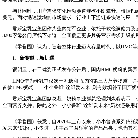
与此同时，用户需求变化推动赛道规模不断攀升。根据Future Ma
美元。面对迅速激增的市场需求，行业上下游链条快速响应，
君乐宝乳业集团作为业内领军企业，依托于敏锐洞察力及强
3200家母婴门店线下渠道，全面覆盖更多具备营养需求升级的
《零售圈》认为，随着整体行业迈入存量时代，以HMO
1、新赛道，新机遇
很明显，在卫健委正式发布公告后，国内HMO奶粉的新赛
HMO作为母乳中仅次于乳糖和脂肪的第三大营养物质，
首款HMO奶粉——小小鲁班“诠维爱未来”则有效填补了国产
君乐宝乳业集团副
总裁、奶粉事业群
总经理刘森淼表示，
全面营养支持。除此之外，小小鲁班“诠维爱未来”奶粉还采用
《零售圈》获悉，自2020年上市以来，小小鲁班系列依
爱未来”奶粉，不仅进一步丰富了君乐宝的产品品类，也为其