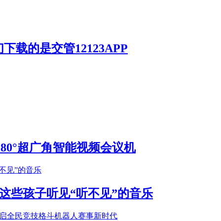
载的是交管12123APP
S 180°超广角智能视频会议机
这些孩子听见“听不见”的音乐