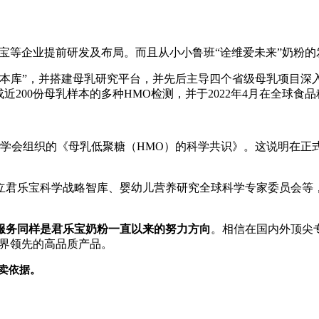
宝等企业提前研发及布局。而且从小小鲁班“诠维爱未来”奶粉
样本库”，并搭建母乳研究
平
台，并先后主导四个省级母乳项目深入研
成
近200份母乳样本的多种HMO检测，并于2022年4月在全球食品科技领域学术
学会组织的《母乳低聚糖（HMO）的科学共识》。这说明在正
立君乐宝科学战略智库、婴幼儿营养研究全球科学专家
委员会等
服务同样是君乐宝奶粉一直以来的努力方向
。相信在国内外顶尖
界领先的高品质产品。
卖依据。