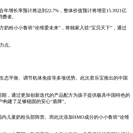
场复合年增长率预计将达到22.7%，整体价值预计将增至15.3921亿
消费者。
奶粉小小鲁班“诠维爱未来”，将独家入驻“宝贝天下”，通过
力点。
生态
平衡、调节机体免疫等多项优势。此次君乐宝推出的
中国
周期，通过更加创新迭代的产品配方为孩子提供极具
中国特色的
户构建了足够稳固的安心“盾牌”。
国内儿童奶粉头部阵营。而此次添加HMO成分的小小鲁班“诠维