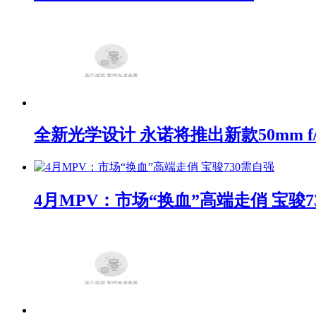
全新光学设计 永诺将推出新款50mm f/1
4月MPV：市场“换血”高端走俏 宝骏7