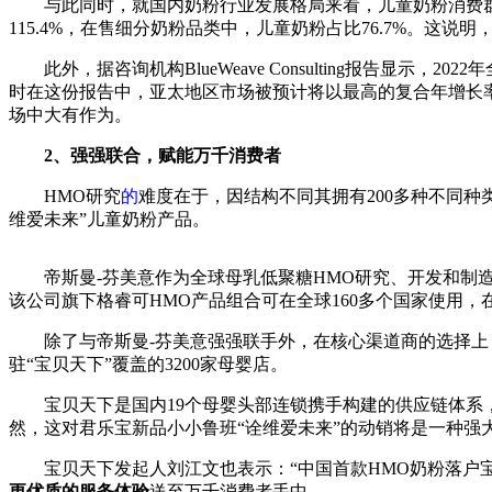
与此同时，就国内奶粉行业发展格局来看，儿童奶粉消费
115.4%，在售细分奶粉品类中，儿童奶粉占比76.7%。这
此外，据咨询机构BlueWeave Consulting报告显示
时在这份报告中，亚太地区市场被预计将以最高的复合年增长
场中大有作为。
2、强强联合，赋能万千消费者
HMO研究
的
难度在于，因结构不同其拥有200多种不同种
维爱未来”儿童奶粉产品。
帝斯曼-芬美意作为全球母乳低聚糖HMO研究、开发和制
该公司旗下格睿可HMO产品组合可在全球160多个
国家使用，
除了与帝斯曼-芬美意强强联手外，在核心渠道商的选择上
驻“宝贝天下”覆盖的3200家母婴店。
宝贝天下是国内19个母婴头部连锁携手构建的供应链体系，
然，这对君乐宝新品小小鲁班“诠维爱未来”的动销将是一种强
宝贝天下发起人刘江文也表示：“
中国首款HMO奶粉落户
更优质的服务体验
送至万千消费者手中。