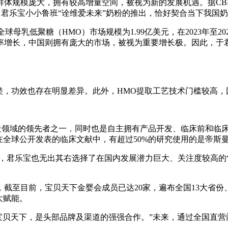
群体规模庞大，拥有较高增量空间，被视为新的发展机遇。据CB
说明，君乐宝小小鲁班“诠维爱未来”奶粉的推出，恰好契合当下我国
，2022年全球母乳低聚糖（HMO）市场规模为1.99亿美元，在2023
率增长，
中国则拥有庞大的市场，被视为
重要增长极。因此，于
类，功效也存在明显差异。此外，HMO提取工艺技术门槛较高，
造领域的领先者之一
，
同时也是自主拥有产品开发、临床前和临床
在全球公开发表的临床文献中，有超过50%的研究使用的是帝斯曼
，君乐宝也无出其右选择了在国内发展潜力巨大、关注度较高的“
截至目前，宝贝天下金婴会成员已达20家，遍布全国13大省份、2
大赋能。
宝贝天下，是头部品牌及渠道的强强合作。”未来，通过全国直营