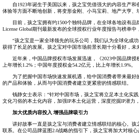
自1923年诞生于美国以来，孩之宝凭借强大的内容生产
体验等方面不断地创新，将变形金刚、小马宝莉、地产大亨、
目前，孩之宝拥有约1500个独特品牌，在全球各地设有
License Global期刊最新发布的全球授权行业年度报告与榜单
“孩之宝是一家全球领先的玩乐公司，我们认为全球化成功的精
获得了长足的发展。孩之宝对中国市场前景长期十分看好，未
近年来，中国品牌授权市场发展迅速，《2023中国品牌授
上年增长1.2%；中国年度授权金54.2亿元，比上年增长1.9%。
为了把握中国市场快速发展机遇，给中国消费者带来最好
的产品和体验，从而与中国消费者建立更紧密的情感联结。
钱静女士表示：“针对中国市场，孩之宝将立足本土化实践
文化习俗的本土化内容，加强IP本土化运营，深度挖掘IP潜
加大优质内容投入
增强品牌吸引力
讲好故事一直是孩之宝与消费者建立情感联结的核心。孩
联系。在公司品牌蓝图2.0战略的指引下，孩之宝将加大对核