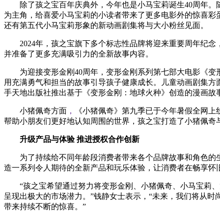
除了孩之宝百年庆典外，今年也是小马宝莉诞生40周年。
为主角，给喜爱小马宝莉的小读者带来了更多电影外的惊喜彩
还有第五代小马宝莉形象的新动画剧集将与大小粉丝见面。
2024年，孩之宝旗下多个标志性品牌将迎来重要周年纪念
并准备了更多充满吸引力的全新故事内容。
为迎接变形金刚40周年，变形金刚系列第七部大电影《变
用充满勇气和担当的故事引导孩子健康成长。儿童动画剧集方
手天地出版社推出基于《变形金刚：地球火种》创造的漫画故
小猪佩奇方面
，
《小猪佩奇》第九季已于今年暑假全网上
帮助小朋友们更好地认知周围的世界，孩之宝打造了小猪佩奇
升级产品与体验
推进授权合作创新
为了持续给不同年龄段消费者带来各个品牌故事和角色的
造一系列令人期待的全新产品和玩乐体验，让消费者在畅享怀
“孩之宝希望通过努力将变形金刚、小猪佩奇、小马宝莉、
呈现出极大的市场潜力。”钱静女士表示，“未来，我们将从
带来持续不断的惊喜。”