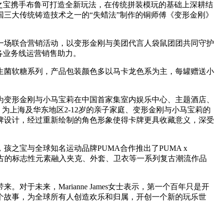
之宝携手布鲁可打造全新玩法，在传统拼装模玩的基础上深耕结
三大传统铸造技术之一的“失蜡法”制作的铜师傅《变形金刚》
一场联合营销活动，以变形金刚与美团代言人袋鼠团团共同守护
各业务线运营销售助力。
生菌软糖系列，产品包装颜色多以马卡龙色系为主，每罐赠送小
为变形金刚与小马宝莉在中国首家集室内娱乐中心、主题酒店、
，为上海及华东地区2-12岁的亲子家庭、变形金刚与小马宝莉的
牌设计，经过重新绘制的角色形象使得卡牌更具收藏意义，深受
之宝与全球知名运动品牌PUMA合作推出了PUMA x
经典复古的标志性元素融入夹克、外套、卫衣等一系列复古潮流作品
未来，Marianne James女士表示，第一个百年只是开
个故事，为全球所有人创造欢乐和归属，开创一个新的玩乐世