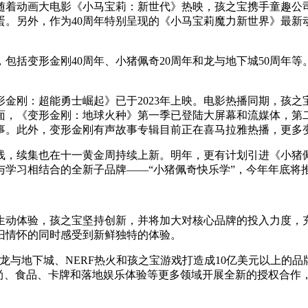
随着动画大电影《小马宝莉：新世代》热映，孩之宝携手童趣公
蛋。另外，作为40周年特别呈现的《小马宝莉魔力新世界》最新
，包括变形金刚40周年、小猪佩奇20周年和龙与地下城50周
形金刚：超能勇士崛起》已于2023年上映。电影热播同期，孩
面，《变形金刚：地球火种》第一季已登陆大屏幕和流媒体，第
事。此外，变形金刚有声故事专辑目前正在喜马拉雅热播，更多
线，续集也在十一黄金周持续上新。明年，更有计划引进《小猪佩
与学习相结合的全新子品牌——“小猪佩奇快乐学”，今年年底将
生动体验，孩之宝坚持创新，并将加大对核心品牌的投入力度，
旧情怀的同时感受到新鲜独特的体验。
龙与地下城、NERF热火和孩之宝游戏打造成10亿美元以上的
时尚、食品、卡牌和落地娱乐体验等更多领域开展全新的授权合作