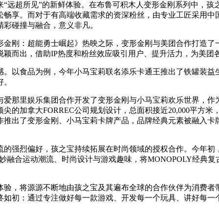
来“远超所见”的新鲜体验。在布鲁可积木人变形金刚系列中，孩
松畅享。而对于有高端收藏需求的资深粉丝，由专业工匠采用中国
精彩碰撞与融合，意义非凡。
形金刚：超能勇士崛起》热映之际，变形金刚与美团合作打造了
脱颖而出，借助IP热度和粉丝效应吸引用户、提升活力，为美团
感。以食品为例，今年小马宝莉联名添乐卡通王推出了铁罐装益
好。
与爱那里娱乐集团合作开发了变形金刚与小马宝莉欢乐世界，作
的加拿大FORREC公司规划设计，总面积接近20,000平方米
作推出了变形金刚、小马宝莉卡牌产品，品牌经典元素被融入卡
的强烈偏好，孩之宝持续拓展在时尚领域的授权合作。今年初，孩
有边界，巧妙融合运动潮流、时尚设计与游戏趣味，将MONOPOLY
，将源源不断地由孩之宝及其遍布全球的合作伙伴为消费者带来。对于
终如初：通过专注做好每一款游戏、开发每一个玩具、讲好每一