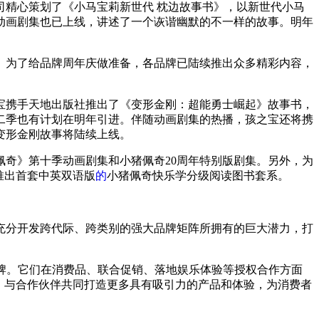
司精心策划了《小马宝莉新世代 枕边故事书》，以新世代小马
动画剧集也已上线，讲述了一个诙谐幽默的不一样的故事。明年
年等。为了给品牌周年庆做准备，各品牌已陆续推出众多精彩内容，
之宝携手天地出版社推出了《变形金刚：超能勇士崛起》故事书，
二季也有计划在明年引进。伴随动画剧集的热播，孩之宝还将携
变形金刚故事将陆续上线。
奇》第十季动画剧集和小猪佩奇20周年特别版剧集。另外，为
推出首套中英双语版
的
小猪佩奇快乐学分级阅读图书套系。
充分开发跨代际、跨类别的强大品牌矩阵所拥有的巨大潜力，打
品牌。它们在消费品、联合促销、落地娱乐体验等授权合作方面
，与合作伙伴共同打造更多具有吸引力的产品和体验，为消费者