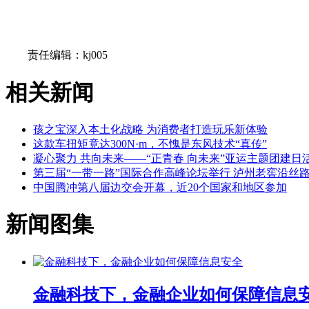
关键词：
责任编辑：kj005
相关新闻
孩之宝深入本土化战略 为消费者打造玩乐新体验
这款车扭矩竟达300N·m，不愧是东风技术“真传”
凝心聚力 共向未来——“正青春 向未来”亚运主题团建日
第三届“一带一路”国际合作高峰论坛举行 泸州老窖沿丝
中国腾冲第八届边交会开幕，近20个国家和地区参加
新闻图集
金融科技下，金融企业如何保障信息