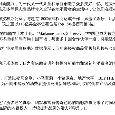
和创新能力，为一代又一代儿童和家庭创造了众多美好回忆。过
培乐多等标志性品牌带入全球各地消费者的生活中，让他们在授
品牌授权办公室，与超过1800家授权商达成合作，涵盖了娱乐、
中，孩之宝以115亿美金零售额位居Top 150授权商第6位。
髓在于本土化。”Marianne James女士表示，“中国已
来将持续加码布局中国市场，与更多中国合作伙伴一道，将最适
权行业发展白皮书》数据显示，五年来授权商品零售额和授权金规模
的玩乐体验，孩之宝借助先进的数据分析能力和深刻的消费者洞
，打造以变形金刚、小马宝莉、小猪佩奇、地产大亨、BLYTH
力，为不同年龄段的消费者提供充满新鲜感和吸引力的优质产品及体
之宝所讲述的真挚、幽默和富有传奇色彩的精彩故事突破了时间
心品牌的内容投入，持续提升品牌的活力和吸引力。