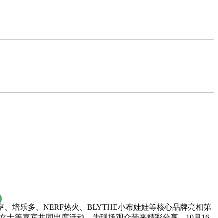
亨、培乐多、NERF热火、BLYTHE小布娃娃等核心品牌亮相第
钱静女士等嘉宾共同出席活动，为现场观众带来精彩分享。10月16