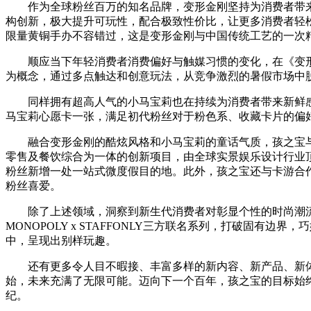
作为全球粉丝百万的知名品牌，变形金刚坚持为消费者带
构创新，极大提升可玩性，配合极致性价比，让更多消费者轻
限量黄铜手办不容错过，这是变形金刚与中国传统工艺的一次
顺应当下年轻消费者消费偏好与触媒习惯的变化，在《变
为概念，通过多点触达和创意玩法，从竞争激烈的暑假市场中
同样拥有超高人气的小马宝莉也在持续为消费者带来新鲜
马宝莉心愿卡一张，满足初代粉丝对于粉色系、收藏卡片的偏
融合变形金刚的酷炫风格和小马宝莉的童话气质，孩之宝
零售及餐饮综合为一体的创新项目，由全球实景娱乐设计行业顶尖
粉丝新增一处一站式微度假目的地。此外，孩之宝还与卡游合
粉丝喜爱。
除了上述领域，洞察到新生代消费者对彰显个性的时尚潮流
MONOPOLY x STAFFONLY三方联名系列，打破固
中，呈现出别样玩趣。
还有更多令人目不暇接、丰富多样的新内容、新产品、新体验
始，未来充满了无限可能。迈向下一个百年，孩之宝的目标始
纪。