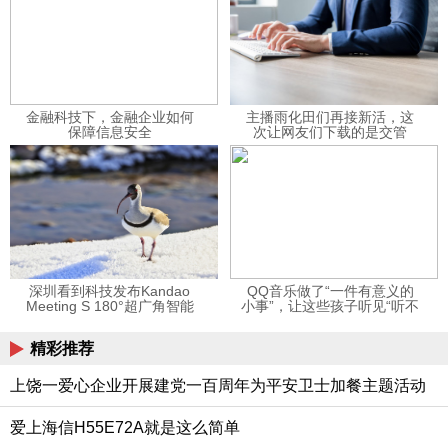
金融科技下，金融企业如何
主播雨化田们再接新活，这
保障信息安全
次让网友们下载的是交管
12123APP
深圳看到科技发布Kandao
QQ音乐做了“一件有意义的
Meeting S 180°超广角智能
小事”，让这些孩子听见“听不
视频会议机
见”的音乐
精彩推荐
上饶一爱心企业开展建党一百周年为平安卫士加餐主题活动
爱上海信H55E72A就是这么简单