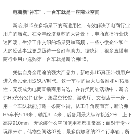
电商新“神车”，一
台车就是一座商业空间
新哈弗H5在多场景下的高适用
性，有效解决了电商行业
用户的痛点。在今年经济复苏的大背景下，电商直播行业快
速回暖，生活工作交织的场景更加高频，一些小
微企业和个
人的经营事业更是亟待一
台好车助力。据统计，很多直播电
商行业用户选购第一
台车就是新哈弗H5。
凭借自身全用途的强大产品力，新哈弗H5真正带领用户
进入全民全用途SUV时代。这一车型的巨大后备厢和可拓展
性，无疑成为电商直播商用首选。在各类网红活动中，新哈
弗H5充分发挥优势，集星空旅馆、游戏厅、文创店于一身，
用一个车队就能打造一条商业街。从工作角度而言，新哈弗
H5车长5.19米，轴距3.14米，后备厢最大纵深接
近2米，上下
高度910mm，无论装什么空间使用率都非常高；而对于专业
玩家来讲，储物空间达37处，最多能够容纳27个行李箱，所