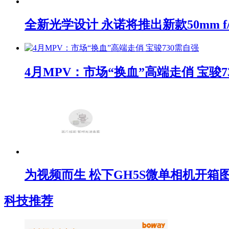
全新光学设计 永诺将推出新款50mm f/1
4月MPV：市场“换血”高端走俏 宝骏7
为视频而生 松下GH5S微单相机开箱
科技推荐