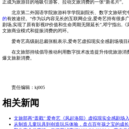
正成为旅游目的地吸引游客、拉动文旅消费的一张“新名片”。
北京第二外国语学院旅游科学学院副院长、数字文旅研究
的
有效途径。“作为以内容见长的互联网企业,爱奇艺持有很多
剧场,实现了原有影视IP价值和生命周期无限延长”,邓宁指出
文旅商业模式和提振消费的闭环。
爱奇艺高级副
总裁张航表示,爱奇艺虚拟现实全感剧场项目
在文旅部持续倡导推动利用数字技术改造提升传统旅游消费场
爆文旅新消费。
关键词：
责任编辑：kj005
相关新闻
文旅部再“盖戳” 爱奇艺《风起洛阳》虚拟现实全感剧场
从制造儿童玩具到创造玩乐体验，盘点百年孩之宝的成长