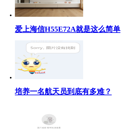
爱上海信H55E72A就是这么简单
培养一名航天员到底有多难？