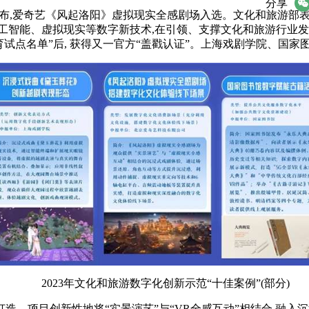
微信
分享
名单公布,爱奇艺《风起洛阳》虚拟现实全感剧场入选。文化和旅游
工智能、虚拟现实等数字新技术,在引领、支撑文化和旅游行业发
试点名单”后, 获得又一官方“盖戳认证”。上海戏剧学院、
国家图
2023年文化和旅游数字化创新示范“十佳案例”(部分)
打造。项目创新
性地将“实景演艺”与“VR全感互动”相结合,融