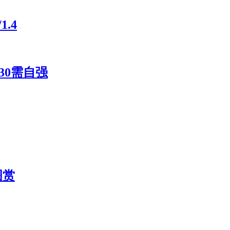
.4
30需自强
图赏