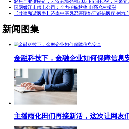
聚焦产业供应链，云汉芯城亮相2023 ES SHOW，带来
国网嫩江市供电公司：全力护航秋收 电亮乡村振兴
【共建和谐医患】济南中医风湿医院恪守诚信医疗 创放
新闻图集
金融科技下，金融企业如何保障信息
主播雨化田们再接新活，这次让网友们下