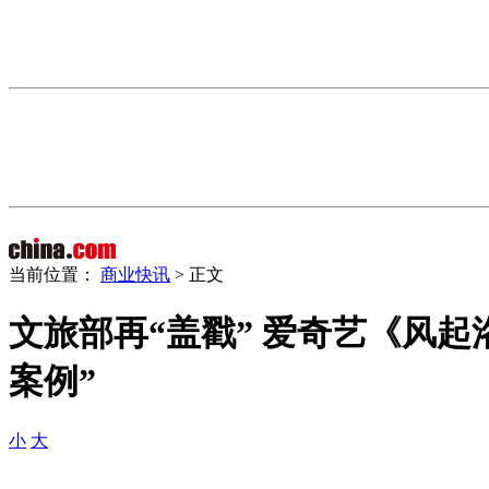
当前位置：
商业快讯
> 正文
文旅部再“盖戳” 爱奇艺《风
案例”
小
大