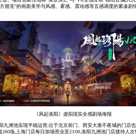
“东方朋克”的画面美学与风感、雾感、震动感等五感调度的紧凑剧
《风起洛阳》虚拟现实全感剧场海报
阳九洲池实现
平稳运营,位于北京前门、西安大唐不夜城的门店也在
0场,上海门店每日加场营业至23:00,洛阳九洲池门店接待人次较