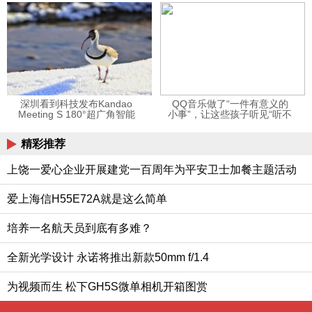
12123APP
深圳看到科技发布Kandao
QQ音乐做了“一件有意义的
Meeting S 180°超广角智能
小事”，让这些孩子听见“听不
视频会议机
见”的音乐
精彩推荐
上饶一爱心企业开展建党一百周年为平安卫士加餐主题活动
爱上海信H55E72A就是这么简单
培养一名航天员到底有多难？
全新光学设计 永诺将推出新款50mm f/1.4
为视频而生 松下GH5S微单相机开箱图赏