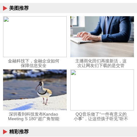
美图推荐
金融科技下，金融企业如何
主播雨化田们再接新活，这
保障信息安全
次让网友们下载的是交管
12123APP
深圳看到科技发布Kandao
QQ音乐做了“一件有意义的
Meeting S 180°超广角智能
小事”，让这些孩子听见“听不
视频会议机
见”的音乐
精彩推荐