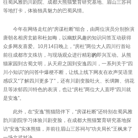
往蜀风雅韵川剧院、成都大熊猫繁育研究基地、眉山三苏祠
等地打卡，体验独具魅力的巴蜀风情。
今年在网络走红的“房谋杜断”组合，由两位演员分别扮演
唐朝名相房玄龄和杜如晦，以幽默风趣的知识问答互动获得
众多网友喜爱。10月14日晚上，“房杜”两位大人四川行首站
前往成都市文殊坊，与现场观众进行精彩
的
即兴互动。从熊
猫家园到古蜀文明，从天府之国到安逸四川，一系列关于“四
川小知识”的问答中爆梗不断，让线上线下网友在欢声笑语里
感叹又“了解四川更多了”，还有川剧变脸吐火、长绸舞、俏花
旦等浓郁四川特色的表演，也让“房杜”两位大人直呼“四川就
是安逸”。
此外，在“安逸”熊猫陪伴下，“房谋杜断”还特别在蜀风雅
韵川剧院学
习体验川剧变脸，在成都大熊猫繁育研究基地探
访“安逸”实体熊猫，并前往眉山三苏祠与“功夫
局长”王枫来了
一场文武对决。