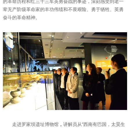
的革命历程和红三十三军英勇奋战的事迹，深刻感受到老一
辈无产阶级革命家的丰功伟绩和不畏艰险、勇于牺牲、英勇
奋斗的革命
精神
。
走进罗家坝遗址博物馆
，
讲解员从“西南有巴国，太昊生