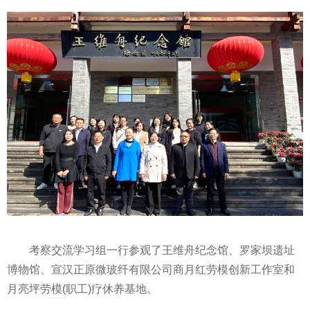
考察交流学
习
组一行参观了王维舟纪念馆、罗家坝遗址
博物馆、宣汉正原微玻纤有限公司商月红劳模创新工作室和
月亮坪劳模(职工)疗休养基地。