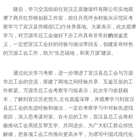
随后，学
习
交流组前往宣汉正原微玻纤有限公司实地观
摩了商月红劳模创新工作室，前往月亮坪乡村振兴示范区考
察学
习
了宣汉县劳模(职工)疗休养基地。大家表示，此次观摩
学
习
，对万源市总工会做好下步工作具有非常好
的
借鉴意
义，一定把宣汉工会好的经验与做法带回去，创建富有特色
的万源工会工作，助力“生态福地，和美万源”建设。
通过此次学
习
考察，进一步增进了宣汉县总工会与万源
市总工会的交流，搭建了两地之间经验共享、互鉴互促的工
作桥梁。万源市总工会考察学
习
组表示，此次学
习
收获颇
丰，了解到宣汉历史悠久,文化底蕴深厚，并观摩学
习
到宣汉
县总工会的先进经验和做法，一定在考察学
习
中对标先进找
差距，深入思考谋对策。在今后的工作，宣汉县总工会将积
极推动工会系统互帮互学、共同进步。为广大职工群众排忧
解难，把各项工会工作推向更高水
平
，为谱写中国式现代化