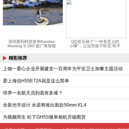
深圳看到科技发布Kandao
QQ音乐做了“一件有意义的
Meeting S 180°超广角智能
小事”，让这些孩子听见“听不
视频会议机
见”的音乐
精彩推荐
上饶一爱心企业开展建党一百周年为平安卫士加餐主题活动
爱上海信H55E72A就是这么简单
培养一名航天员到底有多难？
全新光学设计 永诺将推出新款50mm f/1.4
为视频而生 松下GH5S微单相机开箱图赏