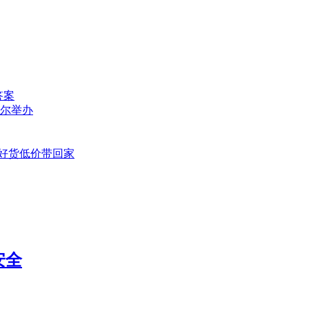
答案
尔举办
值好货低价带回家
安全