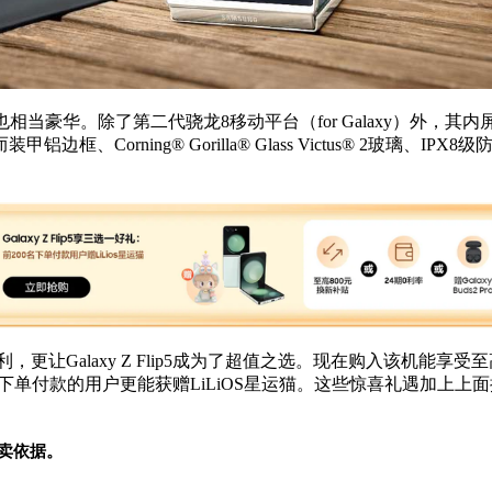
件配置也相当豪华。除了第二代骁龙8移动
平
台（for Galaxy）外
orning® Gorilla® Glass Victus® 2玻璃、IPX8
alaxy Z Flip5成为了超值之选。现在购入该机能享受至高300元
单付款的用户更能获赠LiLiOS星运猫。这些惊喜礼遇加上上面提到的诸
卖依据。