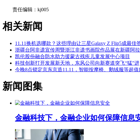
责任编辑：kj005
相关新闻
11.11换机选哪款？这些理由让三星Galaxy Z Flip5成最佳
浙疆台阿非遗宣传周暨浙江非遗书画院作品展在新疆阿拉
凯伦股份融合防水助力援蒙古残疾儿童发展中心项目
科技创新打开发展新天地，东风公司向新赛道突飞“猛”进
今晚8点锁定京东京造11.11，智能按摩椅、鹅绒服等超
新闻图集
金融科技下，金融企业如何保障信息