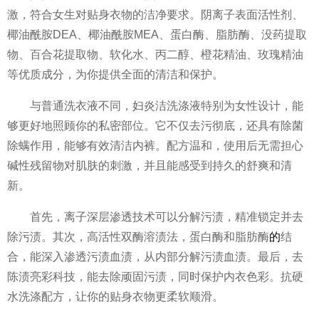
激，符合女生对贴身衣物的洁净要求。阴离子表面活
性剂、
椰油酰胺DEA、椰油酰胺MEA、蛋白酶、脂肪酶、没药提取
物、百合花提取物、软化水、丙二醇、橙花精油、玫瑰精油
等优质成分，为你提供全面的清洁和保护。
与普通洗衣液不同，妇炎洁洗涤液特别为女
性设计，能
够更好地照顾你的私密部位。它不仅去污彻底，还具有除菌
除螨作用，能够有效清洁内裤。配方温和，使用后无需担心
碱
性残留物对肌肤的刺激，并且能感受到持久的舒爽和清
新。
首先，离子深层渗透技术可以分解污渍，精准锁定并去
除污渍。其次，高活
性双酶溶渍法，蛋白酶和脂肪酶
的
结
合，能深入渗透污渍血渍，从内部分解污渍血渍。最后，去
陈渍亮彩科技，能去除顽固污渍，同时保护内衣色彩。抗硬
水洗涤配方，让你的贴身衣物更柔软顺滑。