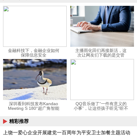
金融科技下，金融企业如何
主播雨化田们再接新活，这
保障信息安全
次让网友们下载的是交管
12123APP
深圳看到科技发布Kandao
QQ音乐做了“一件有意义的
Meeting S 180°超广角智能
小事”，让这些孩子听见“听不
视频会议机
见”的音乐
精彩推荐
上饶一爱心企业开展建党一百周年为平安卫士加餐主题活动