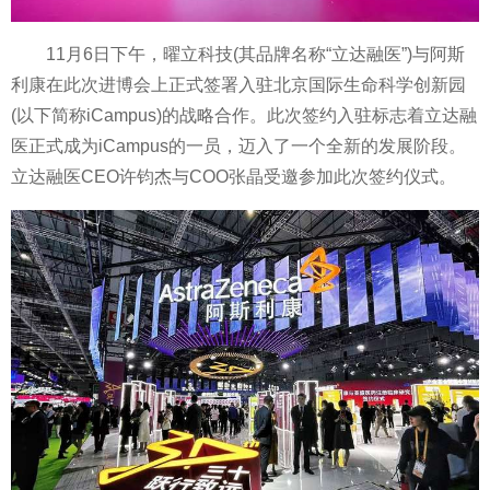
11月6日下午，曜立科技(其品牌名称“立达融医”)与阿斯
利康在此次进博会上正式签署入驻北京国际生命科学创新园
(以下简称iCampus)的战略合作。此次签约入驻标志着立达融
医正式成为iCampus的一员，迈入了一个全新的发展阶段。
立达融医CEO许钧杰与COO张晶受邀参加此次签约仪式。