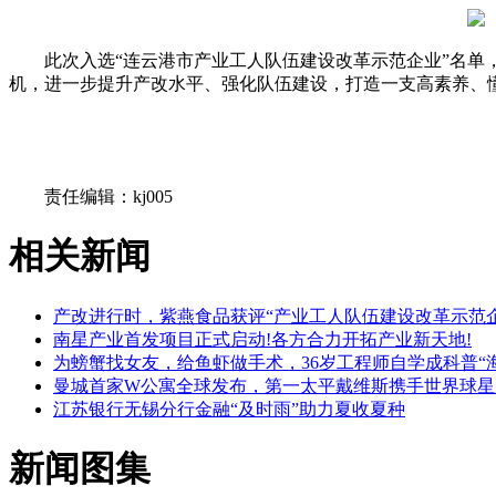
此次入选“连云港市产业工人队伍建设改革示范企业”名
机，进一步提升产改水平、强化队伍建设，打造一支高素养、
关键词：
责任编辑：kj005
相关新闻
产改进行时，紫燕食品获评“产业工人队伍建设改革示范企
南星产业首发项目正式启动!各方合力开拓产业新天地!
为螃蟹找女友，给鱼虾做手术，36岁工程师自学成科普“
曼城首家W公寓全球发布，第一太平戴维斯携手世界球星
江苏银行无锡分行金融“及时雨”助力夏收夏种
新闻图集