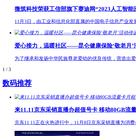
微筑科技荣获工信部旗下赛迪网“2023人工智能
11月3日，由工业和信息化部直属的中国电子信息产业发
爱心接力，温暖社区——昆仑健康保险‘敬老月’
为了继承和发扬中华民族尊老爱幼的优良传统，营造出爱
1
/ 3
数码推荐
来11.11京东采销直播办超值号卡 移动80GB流
京东11 11正在火热进行中，11月8日京东采销直播为消