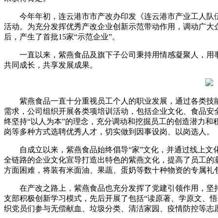
今年年初，连云港市市产改办印发《连云港市产业工人队
活动。为充分发挥优秀产改企业创新示范带动作用，调动广大
后，产生了首批15家“示范企业”。
一直以来，紫燕食品及旗下子公司秉持用情感凝聚人，用
共同成长，共享发展成果。
紫燕食品一直十分重视员工个人的职业发展，通过各类技
需求，公司组织开展各类项培训活动，包括企业文化、食品安
终坚持“以人为本”的理念，充分调动和挖掘员工的创造潜力
岗等多种方式选聘优秀人才，切实做到因事设岗、以岗选人。
自成立以来，紫燕食品始终倡导“家”文化，并通过线上
全链路的企业文化宣导打造出特色的紫燕文化，提高了员工的
方面困难，将装有米面油、果蔬、蛋奶等数十种物资的专属礼
在产改之路上
，
紫燕食品也充分发挥了党建引领作用，坚持
支部积极创新学习模式，先后开展了包括“读原著、学原文、悟
织党员们参与无偿献血、垃圾分类、清洁家园、疫情防控等志