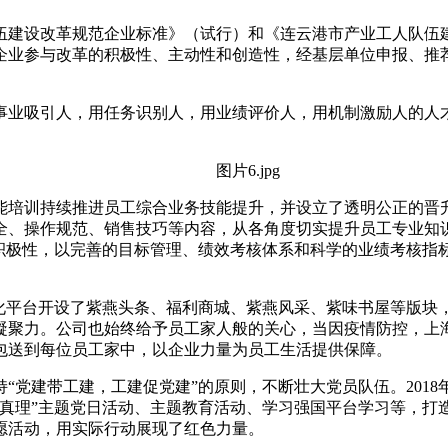
伍建设改革规范企业标准》（试行）和《连云港市产业工人队伍
企业参与改革的积极性、主动性和创造性，经基层单位申报、推
事业吸引人，用任务识别人，用业绩评价人，用机制激励人的人才
能培训持续推进员工综合业务技能提升，并设立了透明公正的晋升
全、操作规范、销售技巧等内容，从各角度切实提升员工专业知
和积极性，以完善的目标管理、绩效考核体系和科学的业绩考核指
文化平台开设了紫燕头条、福利商城、紫燕风采、紫味书屋等版块
凝聚力。公司也始终给予员工家人般的关心，当因疫情防控，上
包送到每位员工家中，以企业力量为员工生活提供保障。
“党建带工建，工建促党建”的原则，不断壮大党员队伍。201
真理”主题党日活动、主题教育活动、学习强国平台学习等，打造
愿活动，用实际行动展现了红色力量。