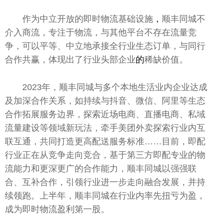
作为中立开放的即时物流基础设施
，
顺丰同城不
介入商流，专注于物流，与其他
平
台
不存在流量竞
争，可以
平
等、中立地承接全行业生态订单，与同行
合作共赢，体现出了行业头部企业
的
稀缺价值。
2023年，顺丰同城与多个本地生活业内企业达成
及加深合作关系，如持续与抖音、
微
信、阿里等生态
合作拓展服务边界，探索
近
场电商、直播电商、私域
流量建设等领域新玩法，牵手美团外卖探索行业内互
联互通，共同打造更高配送服务标准……目前，即配
行业正在从竞争走向竞合，基于第三方即配专业的物
流能力和更深更广的合作能力，顺丰同城以强强联
合、互补合作，引领行业进一步走向融合发展，并持
续领跑。上半年，顺丰同城在行业内率先扭亏为盈，
成为即时物流盈利第一股。