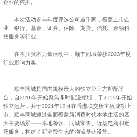
企业的依据。
本次活动参与年度评选公司逾千家，覆盖上市企
业、银行、
基金
、证券、保险、期货、信托、
金融
科
技服务等行业。
在本届资本力量活动中，顺丰同城荣获2023年度
行业影响力奖。
顺丰同城是国内规模最大的
独立
第三方即配
平
台
，自2016年开始聚焦即时配送领域，于2019年开始
独立
运营，并于2021年12月在
香港
联交所主板成功上
市。顺丰同城通过全面覆盖新消费时代本地生活的四
大主要场景——本地餐饮、同城零售、
近
场电商和
近
场服务，构建了新消费生态的物流基础设施。