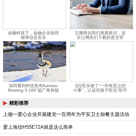
金融科技下，金融企业如何
主播雨化田们再接新活，这
保障信息安全
次让网友们下载的是交管
12123APP
深圳看到科技发布Kandao
QQ音乐做了“一件有意义的
Meeting S 180°超广角智能
小事”，让这些孩子听见“听不
视频会议机
见”的音乐
精彩推荐
上饶一爱心企业开展建党一百周年为平安卫士加餐主题活动
爱上海信H55E72A就是这么简单