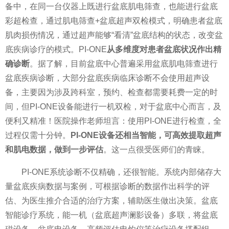
备中，在同一
台仪器上既进行盆底肌电筛查，也能进行盆底
彩超检查，通过肌电筛查+盆底超声双检模式，明确患者盆底
肌肉损伤情况，通过超声能够“看清”盆底结构的状态，改变盆
底疾病诊疗的模式。PI-ONE
从多维度对患者盆底状况作出精
确诊断
。据了解，目前盆底中心普遍采用盆底肌电筛查进行
盆底疾病诊断，大部分盆底疾病临床诊断不会使用超声设
备，主要因为涉及跨科室，预约、检查都需要耗费一定的时
间，但PI-ONE设备能进行一机双检，对于盆底中心而言，及
便利又精准！医院操作老师坦言：使用PI-ONE进行检查，全
过程仅需十分钟。
PI-ONE设备还相当智能，可高效提取超声
和肌电数据，做到一步评估
。这一点很受医师们的青睐。
PI-ONE系统诊断不仅精确，还很智能。系统内部储存大
量盆底疾病数据与案例，可根据诊断的数据作出科学的评
估、为医生推介合适的
治疗方案，辅助医生做出决策。盆底
智能诊疗系统，能一机（盆底超声澜影设备）多联，将盆底