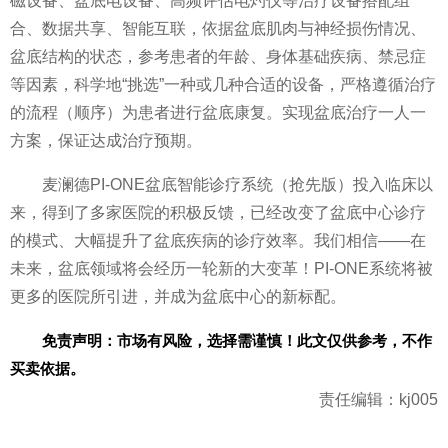
磁设备、盆底电设备、高频评估电灼仪等
治疗设备搭配组
合、数据共享、智能互联，依据盆底肌肉与神经损伤情况、
盆底结构的状态，参考患者的年龄、身体基础疾病、禁忌症
等因素，科学地“挑选”一种或几种合适的设备，严格遵循
治疗
的流程（顺序）为患者进行盆底康复。实现盆底
治疗一人一
方案，保证达成
治疗预期。
麦澜德PI-ONE盆底智能诊疗系统（抢先版）投入临床以
来，得到了多家医院的积极反馈，已经改变了盆底中心诊疗
的模式、大幅提升了盆底疾病的诊疗效率。我们相信——在
未来，盆底领域将会经历一轮新的大变革！PI-ONE系统将被
更多的医院所引进，并成为盆底中心的新标配。
免责声明：市场有风险，选择需谨慎！此文仅供参考，不作
买卖依据。
责任编辑：kj005