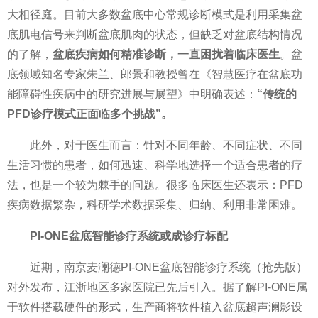
大相径庭。目前大多数盆底中心常规诊断模式是利用采集盆
底肌电信号来判断盆底肌肉的状态，但缺乏对盆底结构情况
的了解，
盆底疾病如何精准诊断，一直困扰着临床医生
。盆
底领域知名专家朱兰、郎景和教授曾在《智慧医疗在盆底功
能障碍
性疾病中的研究
进展与展望》中明确表述：
“传统的
PFD诊疗模式正面临多个挑战”
。
此外，对于医生而言：针对不同年龄、不同症状、不同
生活
习惯的患者，如何迅速、科学地选择一个适合患者的疗
法，也是一个较为棘手的问题。很多临床医生还表示：PFD
疾病数据繁杂，科研学术数据采集、归纳、利用非常困难。
PI-ONE盆底智能诊疗系统或成诊疗标配
近期，南京麦澜德PI-ONE盆底智能诊疗系统（抢先版）
对外发布，江浙地区多家医院已先后引入。据了解PI-ONE属
于软件搭载硬件的形式，生产商将软件植入盆底超声澜影设