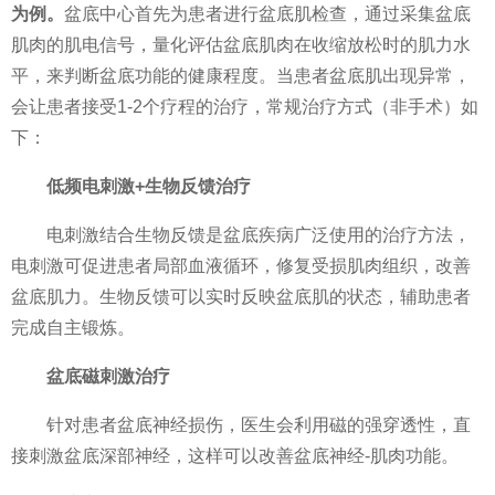
为例。
盆底中心首先为患者进行盆底肌检查，通过采集盆底
肌肉的肌电信号，量化评估盆底肌肉在收缩放松时的肌力水
平，来判断盆底功能的健康程度。当患者盆底肌出现异常，
会让患者接受1-2个疗程的
治疗，常规
治疗方式（非手术）如
下：
低频电刺激+生物反馈
治疗
电刺激结合生物反馈是盆底疾病广泛使用的
治疗方法，
电刺激可促进患者局部血液循环，修复受损肌肉组织，改善
盆底肌力。生物反馈可以实时反映盆底肌的状态，辅助患者
完成自主锻炼。
盆底
磁刺激
治疗
针对患者盆底神经损伤，医生会利用磁的强穿透
性，直
接刺激盆底深部神经，这样可以改善盆底神经-肌肉功能。