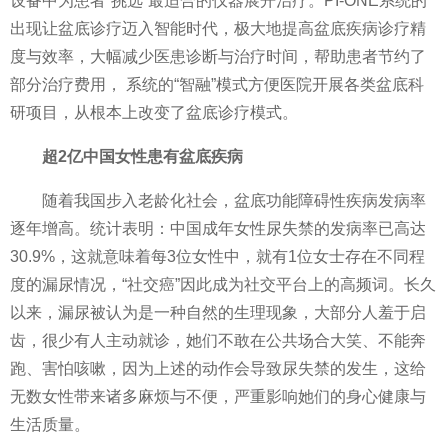
设备中为患者“挑选”最适合的仪器展开
治疗。PI-ONE系统的
出现让盆底诊疗迈入智能时代，极大地提高盆底疾病诊疗精
度与效率，大幅减少医患诊断与
治疗时间，帮助患者节约了
部分
治疗费用， 系统的“智融”模式方便医院开展各类盆底科
研项目，从根本上改变了盆底诊疗模式。
超2亿
中国女
性患有盆底疾病
随着我国步入老龄化社会，盆底功能障碍
性疾病发病率
逐年增高。统计表明：
中国成年女
性尿失禁的发病率已高达
30.9%，这就意味着每3位女
性中，就有1位女士存在不同程
度的漏尿情况，“社交癌”因此成为社交
平
台上的高频词。长久
以来，漏尿被认为是一种自然的生理现象，大部分人羞于启
齿，很少有人主动就诊，她们不敢在公共场合大笑、不能奔
跑、害怕咳嗽，因为上述的动作会导致尿失禁的发生，这给
无数女
性带来诸多麻烦与不便，严重影响她们的身心健康与
生活质量。