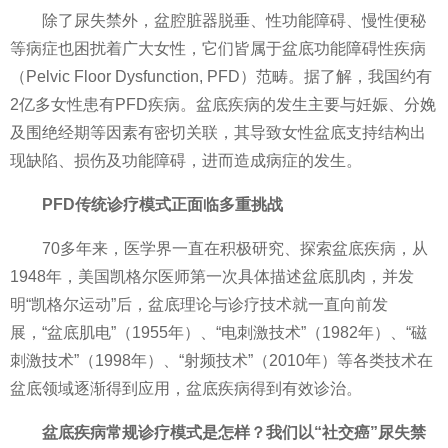
除了尿失禁外，盆腔脏器脱垂、
性功能障碍、慢
性便秘
等病症也困扰着广大女
性，它们皆属于盆底功能障碍
性疾病
（Pelvic Floor Dysfunction, PFD）范畴。据了解，我国约有
2亿多女
性患有PFD疾病。盆底疾病的发生主要与妊娠、分娩
及围绝经期等因素有密切关联，其导致女
性盆底支持结构出
现缺陷、损伤及功能障碍，进而造成病症的发生。
PFD传统诊疗模式正面临多重挑战
70多年来，医学界一直在积极研究、探索盆底疾病，从
1948年，美国凯格尔医师第一次具体描述盆底肌肉，并发
明“凯格尔运动”后，盆底理论与诊疗技术就一直向前发
展，“盆底肌电”（1955年）、“电刺激技术”（1982年）、“磁
刺激技术”（1998年）、“射频技术”（2010年）等各类技术在
盆底领域逐渐得到应用，盆底疾病得到有效诊治。
盆底疾病常规诊疗模式是怎样？我们以“社交癌”尿失禁