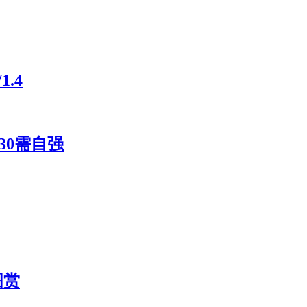
.4
30需自强
图赏