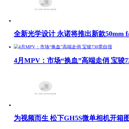
全新光学设计 永诺将推出新款50mm f/1
4月MPV：市场“换血”高端走俏 宝骏7
为视频而生 松下GH5S微单相机开箱