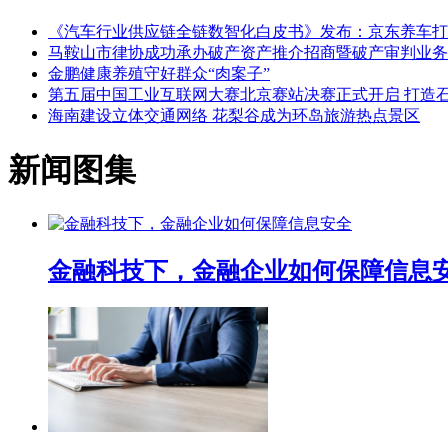
《汽车行业供应链全链数智化白皮书》发布：京东养车打
马鞍山市律协成功承办破产资产推介招商暨破产审判业务
金鹏健康养殖守好群众“肉案子”
第五届中国工业互联网大赛北京赛站决赛正式开启 打造
海南建设立体交通网络 花梨谷成为环岛旅游热点景区
新闻图集
金融科技下，金融企业如何保障信息