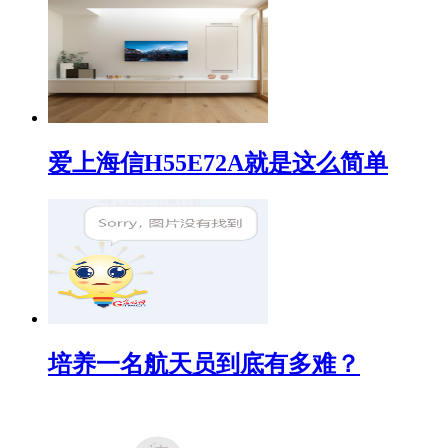
爱上海信H55E72A就是这么简单
培养一名航天员到底有多难？