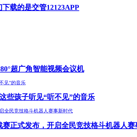
载的是交管12123APP
S 180°超广角智能视频会议机
这些孩子听见“听不见”的音乐
年挑战赛正式发布，开启全民竞技格斗机器人赛