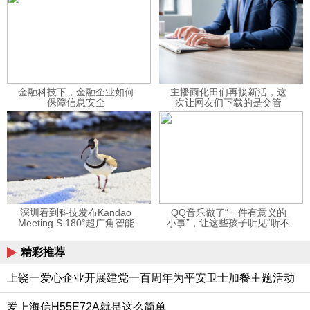
金融科技下，金融企业如何
主播雨化田们再接新活，这
保障信息安全
次让网友们下载的是交管
12123APP
深圳看到科技发布Kandao
QQ音乐做了“一件有意义的
Meeting S 180°超广角智能
小事”，让这些孩子听见“听不
视频会议机
见”的音乐
精彩推荐
上饶一爱心企业开展建党一百周年为平安卫士加餐主题活动
爱上海信H55E72A就是这么简单