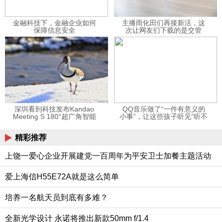
金融科技下，金融企业如何
主播雨化田们再接新活，这
保障信息安全
次让网友们下载的是交管
12123APP
深圳看到科技发布Kandao
QQ音乐做了“一件有意义的
Meeting S 180°超广角智能
小事”，让这些孩子听见“听不
视频会议机
见”的音乐
精彩推荐
上饶一爱心企业开展建党一百周年为平安卫士加餐主题活动
爱上海信H55E72A就是这么简单
培养一名航天员到底有多难？
全新光学设计 永诺将推出新款50mm f/1.4