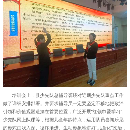
培训会上，县少先队
总辅导裘琰对
近期少先队重点工作
做了详细安排部署。并要求辅导员一定要坚定不移地把政治
引领和价值观塑造摆在首要位置，广泛开展“红领巾爱学
习”、
少先队网上队课等，根据儿童年龄特点，运用队员喜闻乐见
的形式由浅入深、循序渐进、生动形象地讲好“儿童化”政治，