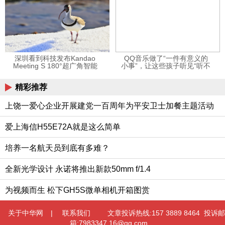
深圳看到科技发布Kandao
QQ音乐做了“一件有意义的
Meeting S 180°超广角智能
小事”，让这些孩子听见“听不
视频会议机
见”的音乐
精彩推荐
上饶一爱心企业开展建党一百周年为平安卫士加餐主题活动
爱上海信H55E72A就是这么简单
培养一名航天员到底有多难？
全新光学设计 永诺将推出新款50mm f/1.4
为视频而生 松下GH5S微单相机开箱图赏
关于中华网
|
联系我们
文章投诉热线:157 3889 8464 投诉邮
箱:7983347 16@qq.com