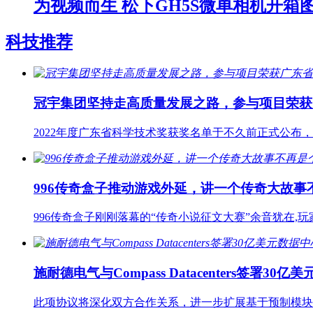
为视频而生 松下GH5S微单相机开箱
科技推荐
冠宇集团坚持走高质量发展之路，参与项目荣获
2022年度广东省科学技术奖获奖名单于不久前正式公
996传奇盒子推动游戏外延，讲一个传奇大故事
996传奇盒子刚刚落幕的“传奇小说征文大赛”余音犹在,
施耐德电气与Compass Datacenters签署3
此项协议将深化双方合作关系，进一步扩展基于预制模块