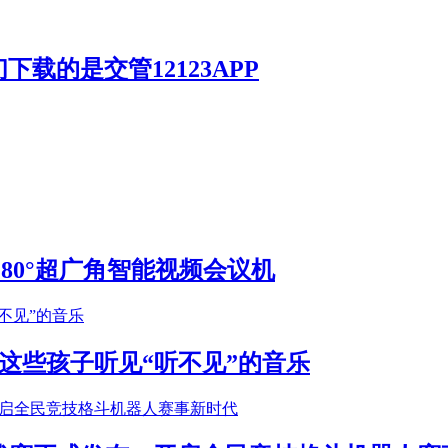
载的是交管12123APP
S 180°超广角智能视频会议机
这些孩子听见“听不见”的音乐