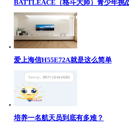
BATTLEACE（格斗大师）青少
爱上海信H55E72A就是这么简单
培养一名航天员到底有多难？