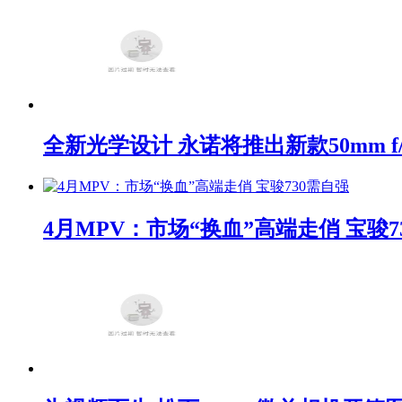
全新光学设计 永诺将推出新款50mm f/1
4月MPV：市场“换血”高端走俏 宝骏7