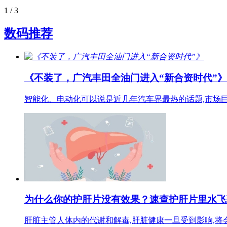
1
/ 3
数码推荐
《不装了，广汽丰田全油门进入“新合资时代”》
智能化、电动化可以说是近几年汽车界最热的话题,市场
为什么你的护肝片没有效果？速查护肝片里水飞
肝脏主管人体内的代谢和解毒,肝脏健康一旦受到影响,将