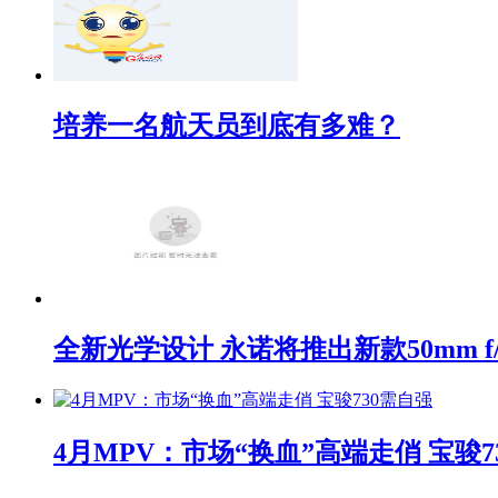
培养一名航天员到底有多难？
全新光学设计 永诺将推出新款50mm f/1
4月MPV：市场“换血”高端走俏 宝骏7