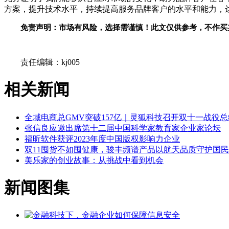
方案，提升技术水
平，持续提高服务品牌客户的水
平和能力，
免责声明：市场有风险，选择需谨慎！此文仅供参考，不作买
关键词：
责任编辑：kj005
相关新闻
全域电商总GMV突破157亿｜灵狐科技召开双十一战役
张信良应邀出席第十二届中国科学家教育家企业家论坛
福昕软件获评2023年度中国版权影响力企业
​双11囤货不如囤健康，骏丰频谱产品以航天品质守护国
美乐家的创业故事：从挑战中看到机会
新闻图集