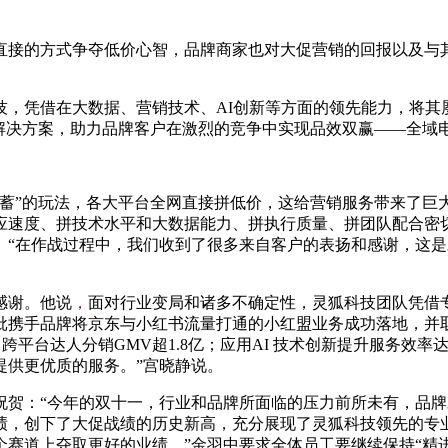
直接的方式争夺低价心智，品牌商家也对大促营销的回报以及与
，凭借在大数据、营销技术、AI创新等方面的领先能力，将其
解决方案，助力品牌客户在激烈的竞争中实现品效双赢——全域
蓄”的玩法，各大
平
台全网直接拼低价，这给营销服务带来了巨
应速度、拼技术水
平和大数据能力、拼执行质量、
拼团队配合密
。“在作战过程中，我们收到了很多来自客户的表扬和感谢，这
感谢。他说
，
面对行业变局和诸多不确定
性，灵狐科技团队凭借
携手品牌将京东与小红书流量打通的小红盟业务成功落地，并取
、跨
平
台达人分销GMV超1.8亿；应用AI 技术创新提升服务效
提供更优质的服务。”宫晓静说。
祝贺：“今年的双十一，行业和品牌所面临的压力前所未有，品
绩，创下了大促战绩的历史新高，充分展现了灵狐科技领先的专
赛道上夺取更好的业绩。”金羽中要求全体员工要继续保持“精