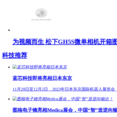
为视频而生 松下GH5S微单相机开箱
科技推荐
蓝芯科技即将亮相日本东京
11月29日至12月2日，2023年日本东京国际机器人展览会（i
图格电子镜亮相Medica展会，中国“智”造逆向