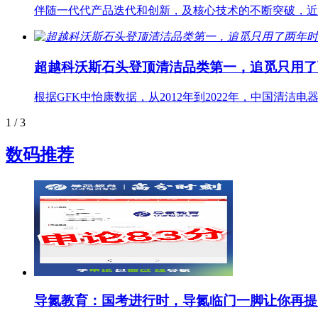
伴随一代代产品迭代和创新，及核心技术的不断突破，近
超越科沃斯⽯头登顶清洁品类第⼀，追觅只⽤了
根据GFK中怡康数据，从2012年到2022年，中国清洁
1
/ 3
数码推荐
导氮教育：国考进行时，导氮临门一脚让你再提