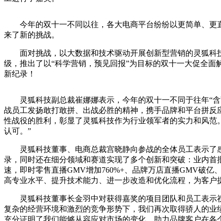
今年的双十一不同以往，各大电商
平
台纷纷以更简单、更
来了新的挑战。
面对挑战，以大数据和技术驱动开展创新型营销的灵狐科技
级，推出了以“科学营销，预见回报”为目标的双十一大促全面
新纪录！
灵狐科技副
总裁崔娜娜表示，今年的双十一不同于往年“含
战员工发扬敢打敢拼、出战必胜的
精神，携手品牌和
平
台拼反
性战役的胜利，彰显了灵狐科技作为行业领军者的实力和风范
认可。”
灵狐科技董事、电商
总裁宫晓静向参战的全体员工表示了
录，同时还在细分领域和赛道实现了多个创新和突破：业内首批
速，即时零售直播GMV增加760%+、品牌万店直播GMV破亿
高专业水
平、提升技术能力、进一步改造和优化流程，为客户
灵狐科技董事长金羽中对获得嘉奖的项目团队和员工表示
复杂的经营环境和激烈的竞争形势下，我们再次取得骄人的业
充分证明了我们能够从容应对市场的变化，助力品牌客户在各个