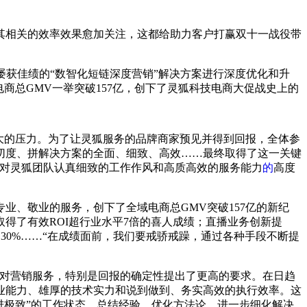
其相关的效率
效果愈加关注，这都给助力客户打赢双十一战役带
屡获佳绩的“数智化短链深度营销”解决方案进行深度优化和升
电商
总GMV一举突破157亿，创下了灵狐科技电商大促战
史上的
大的压力。为了让灵狐服务的品牌商家预见并得到回报，全体参
切度、拼解决方案的全面、细致、高效……最终取得了这一关键
是对灵狐团队认真细致的工作作风和高质高效的服务能力
的
高度
专业、敬业的服务，创下了全域电商
总GMV突破157亿的新纪
得了有效ROI超行业水
平7倍的喜人成绩；直播业务创新提
率达30%……“在成绩面前，我们要戒骄戒躁，通过各种手段不断提
牌对营销服务，特别是回报的确定
性
提出了更高的要求。在日趋
业能力、雄厚的技术实力和说到做到、务实高效的执行效率。这
进极致”的工作状态，
总结经验，优化方法论，进一步细化解决