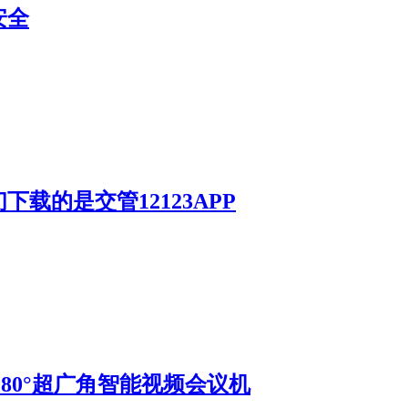
安全
载的是交管12123APP
S 180°超广角智能视频会议机