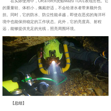
在实际使用中，OrcaTorch虎鲸Mazu TD01表现出色。它
的重量轻、体积小，佩戴舒适，不会给潜水者带来额外负
担。同时，它的防水、防尘
性能卓越，即使在恶劣的海洋环
境中也能保持稳定的工作状态。此外，它的亮度高、射程
远，能够提供充足的光线，照亮周围环境。
【
总结
】