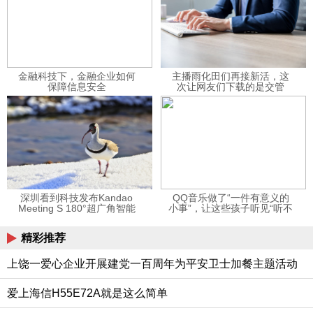
金融科技下，金融企业如何
主播雨化田们再接新活，这
保障信息安全
次让网友们下载的是交管
12123APP
深圳看到科技发布Kandao
QQ音乐做了“一件有意义的
Meeting S 180°超广角智能
小事”，让这些孩子听见“听不
视频会议机
见”的音乐
精彩推荐
上饶一爱心企业开展建党一百周年为平安卫士加餐主题活动
爱上海信H55E72A就是这么简单