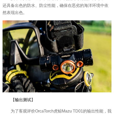
还具备出色的防水、防尘
性能，确保在恶劣的海洋环境中依
然表现出色。
【
输
出
测试
】
为了客观评价OrcaTorch虎鲸Mazu TD01的输出
性能，我