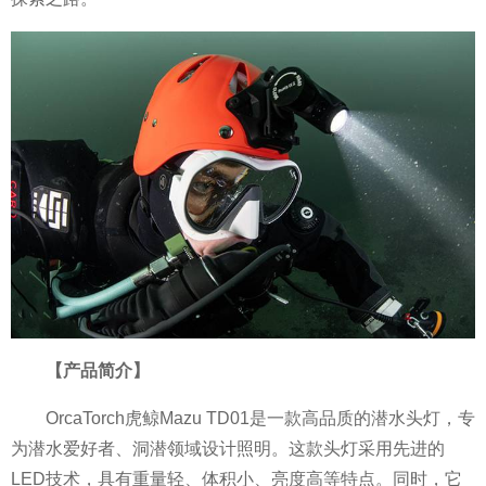
【
产
品
简
介】
OrcaTorch虎鲸Mazu TD01是一款高品质的潜水头灯，专
为潜水爱好者、洞潜领域设计照明。这款头灯采用先进的
LED技术，具有重量轻、体积小、亮度高等特点。同时，它