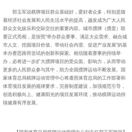
郭玉军说棋牌项目群众基础好，爱好者众多，特别是随
着经济社会发展和人民生活水
平
的提高，越发成为广大人民
群众文化娱乐和交际交往的重要内容。城市掼牌（掼蛋）联
赛正式亮相，是按照“举办群众赛事、满足大众需求、融合城
市人文、挖掘项目价值、带动社会内需、促进产业发展”的基
本办赛思路而尝试的创新和探索。相信随着赛事的持续举
办，必将进一步扩大掼牌项目的受众面、影响力，从而带动
更多的人民群众参与其中，助力全国掼牌运动不断发展。
国
家
体育总局棋牌运动管理中心将遵照体育总局的工作部署和
体育项目发展的规律要求，完善制度建设，加强规范引导，
创造积极向上、健康阳光的项目发展环境，推动棋牌运动持
续健康有序发展。