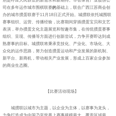
别是呼应人民群众的新需求和新期待。华智体育产业股份公
司在多年运作城市围棋联赛
的
基础上，联合广西江苏商会创
办的城市掼蛋联赛于11月18日正式开始。城掼联依托城围联
赛事组织、运营、传播经验，比赛期间穿插掼蛋宝贝和文艺
表演，举办掼蛋文化主题展览和智趣市集，在传统掼蛋赛事
组织、呈现、传播等方面进行创新尝试，力争开赛即达到成
熟赛事的目标。城掼联将秉承
竞技
化、产业化、市场化、大
众化的运作思路，努力创造掼蛋运动和产业发展的新机制、
新
平
台、新商机，带动相关产业发展，形成上百家企业参加
的商业生态圈。
【比赛活动现场】
城掼联以城市为主题，以企业为主体，以赛事为龙头，
力争打造成为中国乃至世界上赛事规模最大、覆盖区域最