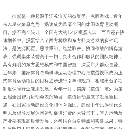
掼蛋是一种起源于江苏淮安的益智类
扑克牌
游戏，
近
年
来以星火燎原之势，迅速成为风靡全国的休闲体育运动项
目。据不完全统计，全国有大约1.4亿掼蛋人口，而且还在快
速增长中。掼蛋结合了西方桥牌和东方扑克游戏的多种玩
法，是资源配置、思维重组、智慧取舍、协同作战的博弈游
戏，强调集体荣誉高于一切，突出合作和服从的团队
精神
，
具有鲜明的东方思维模式和中国智慧，深受广大群众喜爱。
近
年来，
国家
体育总局棋牌运动管理中心把掼蛋按照成为正
式体育运动项目的目标逐步进行引导和规范，相继出台多项
制度保障行业健康发展。今年十月，掼牌（掼蛋）被列为第
五届全国智力运动会表演项目，掼蛋运动迎来了发展新机
遇。在
国家
推动建设文化和体育强国、建设中华民族现代文
明以及倡导发展休闲运动促进消费的大背景下，智力运动及
产业要实现高质量发展，必须结合自身特点和实践成果，特