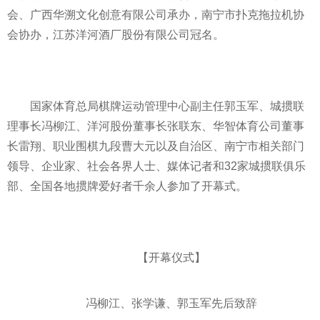
会、广西华溯文化创意有限公司承办，南宁市扑克拖拉机协
会协办，江苏洋河酒厂股份有限公司冠名。
国家
体育总局棋牌运动管理中心副主任郭玉军、城掼联
理事长冯柳江、洋河股份董事长张联东、华智体育公司董事
长雷翔、职业围棋九段曹大元以及自治区、南宁市相关部门
领导、企业家、社会各界人士、媒体记者和32家城掼联俱乐
部、全国各地掼牌爱好者千余人参加了开幕式。
【开幕仪式】
冯柳江、张学谦、郭玉军先后致辞