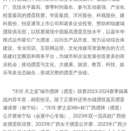
广、
竞技
水
平
最高、赛季时间最长、参与互动最强、产业化
程度最高的掼蛋联赛。华蓝集团、洋河股份、科顺股份、建
科股份、怡亚通等上市公司和诸多企业
投资
、赞助和组建城
掼联俱乐部，以联赛展现中国最高掼蛋
竞技
水
平
，以嘉年华
模式运作吸引广大掼迷，以衍生产品开发、智力运动综合体
建设、专业培训、互联网运营、文化传媒等资源整合的方式
搭建社交圈层和商务
平
台，为城市和企业发展创造更多的商
业机会，推动掼蛋与文化、大健康、旅游、教育、科技、娱
乐等多业态融合，形成完整的掼蛋产业链。
“洋河·天之蓝”城市掼牌（掼蛋）联赛2023-2024赛季揭幕
战内容丰富，精彩纷呈。除了正赛外还举办城掼联嘉宾掼蛋
邀请赛（南宁站），“洋河·梦之蓝M6+杯”广西掼牌（掼蛋）
公开赛南宁站（会展中心专场）、2023年双一流高校广西校
友掼蛋联谊赛、2023年广西女子掼蛋公开赛、2023年广西少