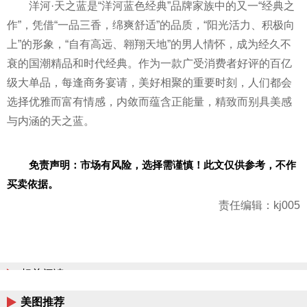
洋河·天之蓝是“洋河蓝色经典”品牌家族中的又一“经典之
作”，凭借“一品三香，绵爽舒适”的品质，“阳光活力、积极向
上”的形象，“自有高远、翱翔天地”的男人情怀，成为经久不
衰的国潮精品和时代经典。作为一款广受消费者好评的百亿
级大单品，每逢商务宴请，美好相聚的重要时刻，人们都会
选择优雅而富有情感，内敛而蕴含正能量，精致而别具美感
与内涵的天之蓝。
免责声明：市场有风险，选择需谨慎！此文仅供参考，不作
买卖依据。
责任编辑：kj005
相关阅读
美图推荐