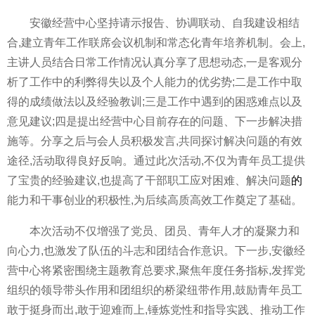
安徽经营中心坚持请示报告、协调联动、自我建设相结
合,建立青年工作联席会议机制和常态化青年培养机制。会上,
主讲人员结合日常工作情况认真分享了思想动态,一是客观分
析了工作中的利弊得失以及个人能力的优劣势;二是工作中取
得的成绩做法以及经验教训;三是工作中遇到的困惑难点以及
意见建议;四是
提出经营中心目前存在的问题、下一步解决措
施等。分享之后与会人员积极发言,共同探讨解决问题的有效
途径,活动取得良好反响。通过此次活动,不仅为青年员工提供
了宝贵的经验建议,也提高了干部职工应对困难、解决问题
的
能力和干事创业的积极
性,为后续高质高效工作奠定了基础。
本次活动不仅增强了党员、团员、青年人才的凝聚力和
向心力,也激发了队伍的斗志和团结合作意识。下一步,安徽经
营中心将紧密围绕主题教育
总要求,聚焦年度任务指标,发挥党
组织的
领导带头作用和团组织的桥梁纽带作用,鼓励青年员工
敢于挺身而出,敢于迎难而上,锤炼党
性和指导实践、推动工作