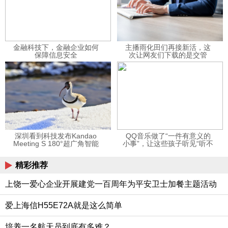
金融科技下，金融企业如何
主播雨化田们再接新活，这
保障信息安全
次让网友们下载的是交管
12123APP
深圳看到科技发布Kandao
QQ音乐做了“一件有意义的
Meeting S 180°超广角智能
小事”，让这些孩子听见“听不
视频会议机
见”的音乐
精彩推荐
上饶一爱心企业开展建党一百周年为平安卫士加餐主题活动
爱上海信H55E72A就是这么简单
培养一名航天员到底有多难？